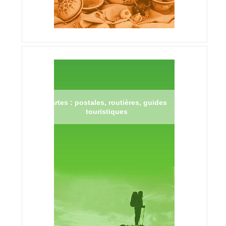
Cartes : postales, routières, guides
touristiques