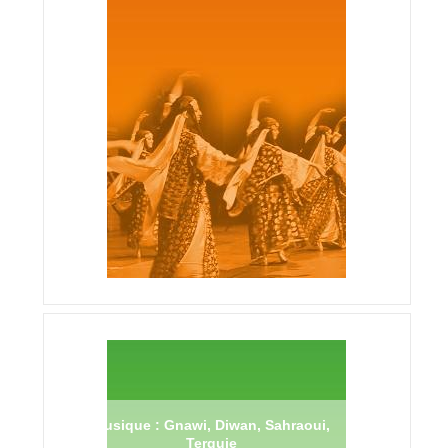
Musique : Gnawi, Diwan, Sahraoui,
Terguie