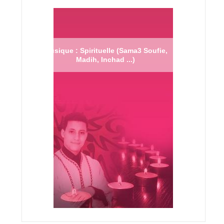
Musique : Spirituelle (Sama3 Soufie,
Madih, Inchad ...)