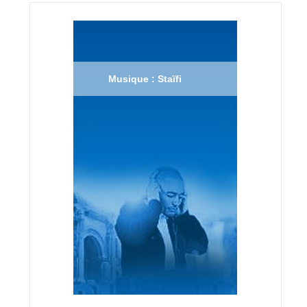
Musique : Staïfi