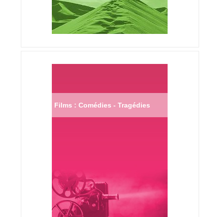
Films : Comédies - Tragédies