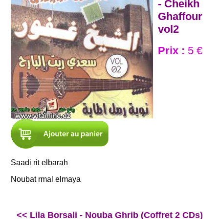
- Cheikh
Ghaffour
vol2
Prix :
5 €
Saadi rit elbarah
Noubat rmal elmay
a
<< Lila Borsali - Nouba Ghrib (Coffret 2 CDs)