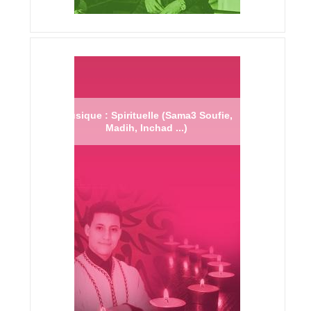
Musique : Spirituelle (Sama3 Soufie,
Madih, Inchad ...)