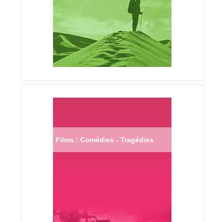
Films : Comédies - Tragédies