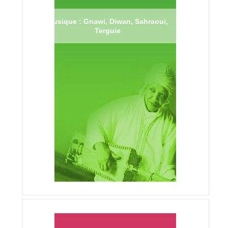
Musique : Gnawi, Diwan, Sahraoui,
Terguie