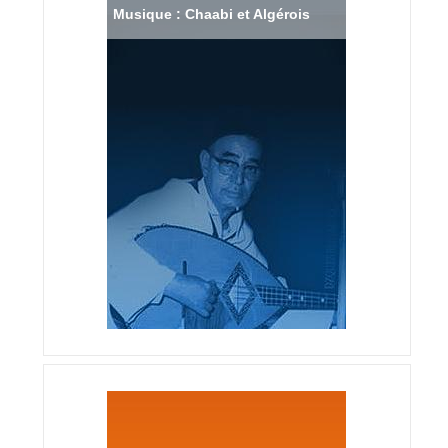
Musique : Chaabi et Algérois