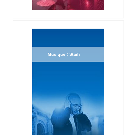
Musique : Staïfi