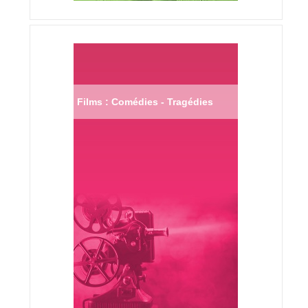
Films : Comédies - Tragédies