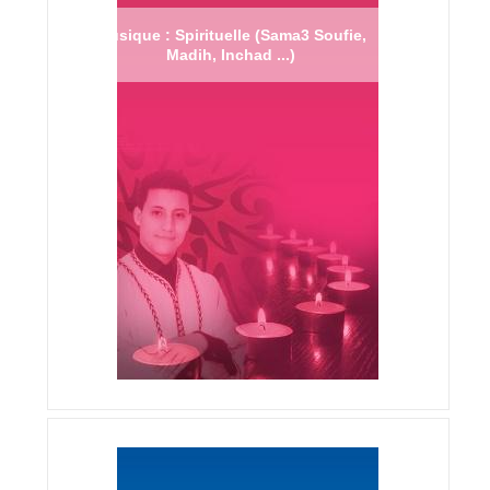
Musique : Spirituelle (Sama3 Soufie,
Madih, Inchad ...)