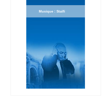
Musique : Staïfi