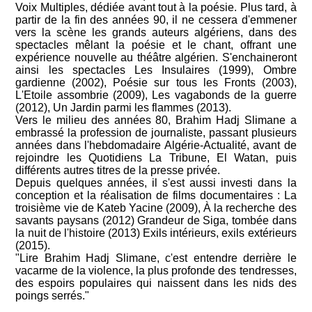
Voix Multiples, dédiée avant tout à la poésie. Plus tard, à
partir de la fin des années 90, il ne cessera d'emmener
vers la scène les grands auteurs algériens, dans des
spectacles mêlant la poésie et le chant, offrant une
expérience nouvelle au théâtre algérien. S'enchaineront
ainsi les spectacles Les Insulaires (1999), Ombre
gardienne (2002), Poésie sur tous les Fronts (2003),
L'Etoile assombrie (2009), Les vagabonds de la guerre
(2012), Un Jardin parmi les flammes (2013).
Vers le milieu des années 80, Brahim Hadj Slimane a
embrassé la profession de journaliste, passant plusieurs
années dans l'hebdomadaire Algérie-Actualité, avant de
rejoindre les Quotidiens La Tribune, El Watan, puis
différents autres titres de la presse privée.
Depuis quelques années, il s'est aussi investi dans la
conception et la réalisation de films documentaires : La
troisième vie de Kateb Yacine (2009), À la recherche des
savants paysans (2012) Grandeur de Siga, tombée dans
la nuit de l'histoire (2013) Exils intérieurs, exils extérieurs
(2015).
"Lire Brahim Hadj Slimane, c'est entendre derrière le
vacarme de la violence, la plus profonde des tendresses,
des espoirs populaires qui naissent dans les nids des
poings serrés."