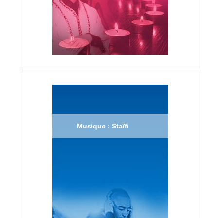
Musique : Staïfi