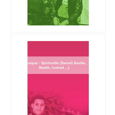
Musique : Spirituelle (Sama3 Soufie,
Madih, Inchad ...)