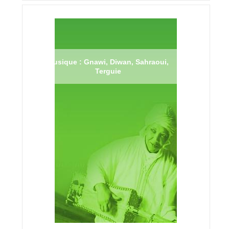
Musique : Gnawi, Diwan, Sahraoui,
Terguie