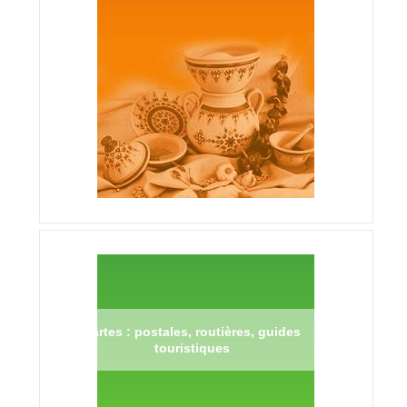
Cartes : postales, routières, guides
touristiques