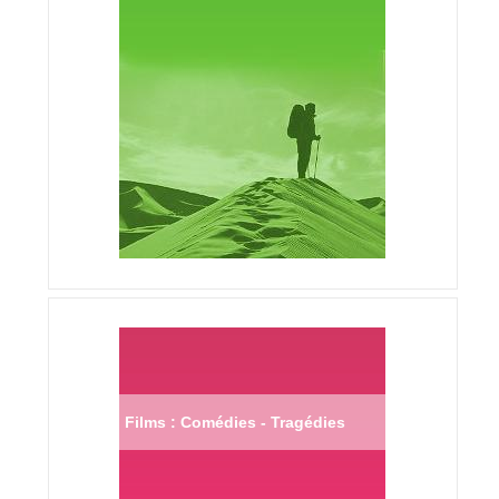
Films : Comédies - Tragédies