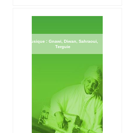
Musique : Gnawi, Diwan, Sahraoui,
Terguie