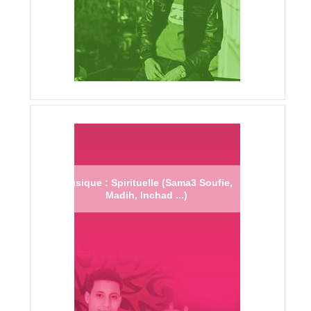
Musique : Spirituelle (Sama3 Soufie,
Madih, Inchad ...)