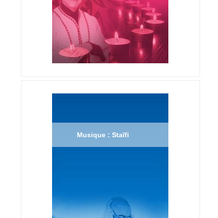
Musique : Staïfi