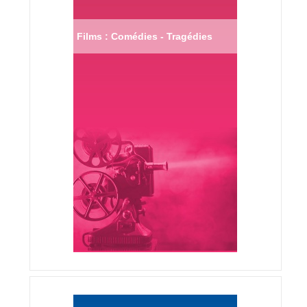
Films : Comédies - Tragédies