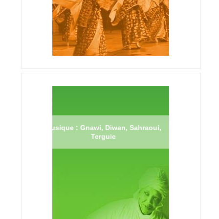
Musique : Gnawi, Diwan, Sahraoui,
Terguie