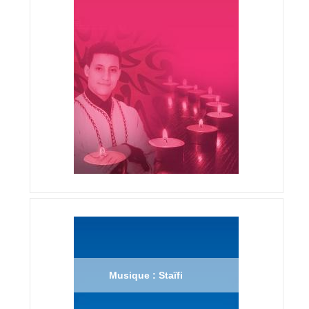
Musique : Staïfi