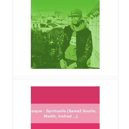
Musique : Spirituelle (Sama3 Soufie,
Madih, Inchad ...)