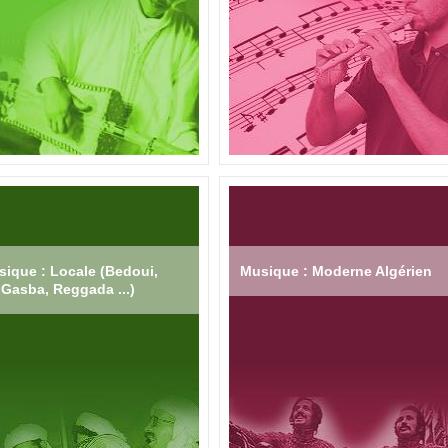
ique : Locale (Bedoui,
Musique : Moderne Algérien
Gasba, Reggada ...)