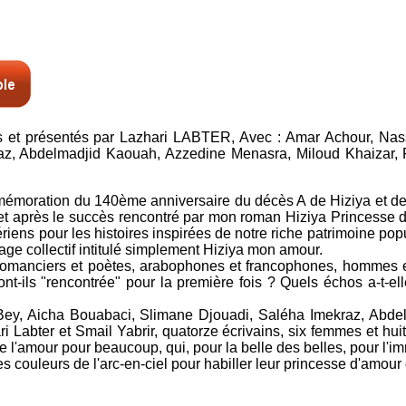
lis et présentés par Lazhari LABTER, Avec : Amar Achour, Na
az, Abdelmadjid Kaouah, Azzedine Menasra, Miloud Khaizar, F
mémoration du 140ème anniversaire du décès A de Hiziya et de 
après le succès rencontré par mon roman Hiziya Princesse d'am
iens pour les histoires inspirées de notre riche patrimoine popul
ge collectif intitulé simplement Hiziya mon amour.
, romanciers et poètes, arabophones et francophones, hommes et 
t-ils "rencontrée" pour la première fois ? Quels échos a-t-el
 Bey, Aicha Bouabaci, Slimane Djouadi, Saléha Imekraz, Abde
i Labter et Smail Yabrir, quatorze écrivains, six femmes et hu
de l'amour pour beaucoup, qui, pour la belle des belles, pour l'i
 couleurs de l'arc-en-ciel pour habiller leur princesse d'amour