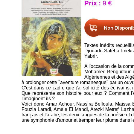
Prix :
9 €
Textes inédits recueil
Djouadi, Saléha Imekr
Yabrir.
A l'occasion de la com
Mohamed Benguitoun et 
Algériennes et des Algér
à prolonger cette "aventure romanesque" par un ouvra
C'est dans ce cadre que j'ai sollicité des écrivains
Que représente son histoire pour eux ? Comment l'on
l'imaginent-ils ?
Voici donc Amar Achour, Nassira Belloula, Maïssa
Fouzia Laradi, Amèle El Mahdi, Arezki Metref, Lazhar
français et l'arabe, les deux langues de la poésie et 
une symphonie d'amour et tremper leur plume dans les