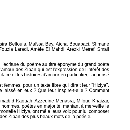
ssira Belloula, Maïssa Bey, Aicha Bouabaci, Slimane
ouzia Laradi, Amèle El Mahdi, Arezki Metref, Smail
l'écriture du poème au titre éponyme du grand poète
our des Ziban qui est l'expression de l'intérêt des
aire et les histoires d'amour en particulier, j'ai pensé
femmes, pour un texte libre qui dirait leur "Hiziya".
le laissé en eux ? Que leur inspire-t-elle ? Comment
lmadjid Kaouah, Azzedine Menasra, Miloud Khaizar,
it hommes, poètes en majorité, maniant à merveille le
mmortelle Hiziya, ont mêlé leurs voix pour lui composer
 des Ziban des plus beaux mots de la poésie.