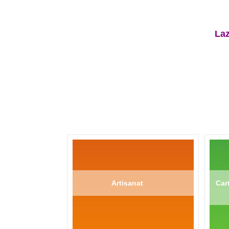
La
Artisanat
Cart