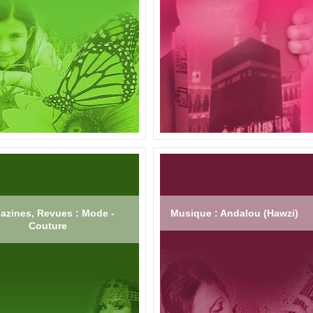
azines, Revues : Mode -
Musique : Andalou (Hawzi)
Couture