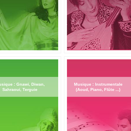
sique : Gnawi, Diwan,
Musique : Instrumentale
Sahraoui, Terguie
(Aoud, Piano, Flûte ...)