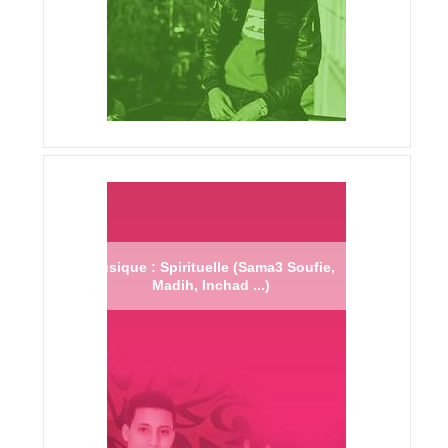
Musique : Spirituelle (Sama3 Soufie,
Madih, Inchad ...)