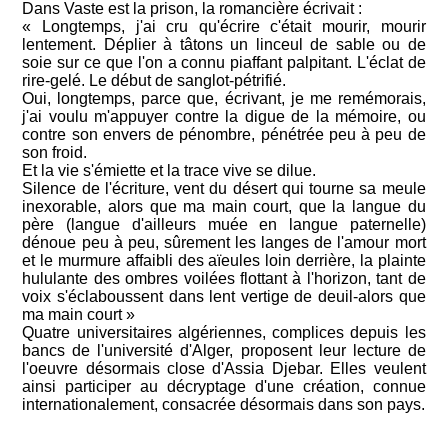
Dans Vaste est la prison, la romancière écrivait :
« Longtemps, j'ai cru qu'écrire c'était mourir, mourir
lentement. Déplier à tâtons un linceul de sable ou de
soie sur ce que l'on a connu piaffant palpitant. L'éclat de
rire-gelé. Le début de sanglot-pétrifié.
Oui, longtemps, parce que, écrivant, je me remémorais,
j'ai voulu m'appuyer contre la digue de la mémoire, ou
contre son envers de pénombre, pénétrée peu à peu de
son froid.
Et la vie s'émiette et la trace vive se dilue.
Silence de l'écriture, vent du désert qui tourne sa meule
inexorable, alors que ma main court, que la langue du
père (langue d'ailleurs muée en langue paternelle)
dénoue peu à peu, sûrement les langes de l'amour mort
et le murmure affaibli des aïeules loin derrière, la plainte
hululante des ombres voilées flottant à l'horizon, tant de
voix s'éclaboussent dans lent vertige de deuil-alors que
ma main court »
Quatre universitaires algériennes, complices depuis les
bancs de l'université d'Alger, proposent leur lecture de
l'oeuvre désormais close d'Assia Djebar. Elles veulent
ainsi participer au décryptage d'une création, connue
internationalement, consacrée désormais dans son pays.