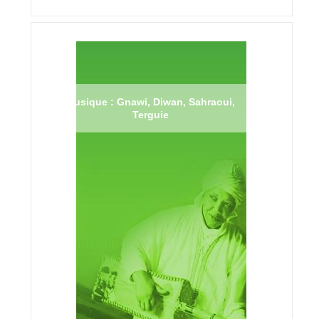
Musique : Gnawi, Diwan, Sahraoui,
Terguie