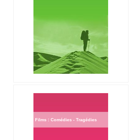
Films : Comédies - Tragédies