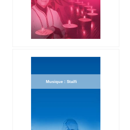
Musique : Staïfi