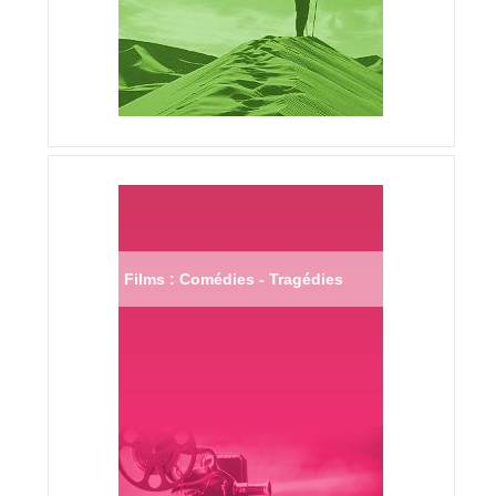
Films : Comédies - Tragédies