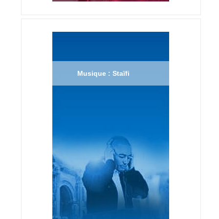
Musique : Staïfi