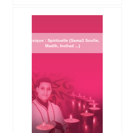
Musique : Spirituelle (Sama3 Soufie,
Madih, Inchad ...)