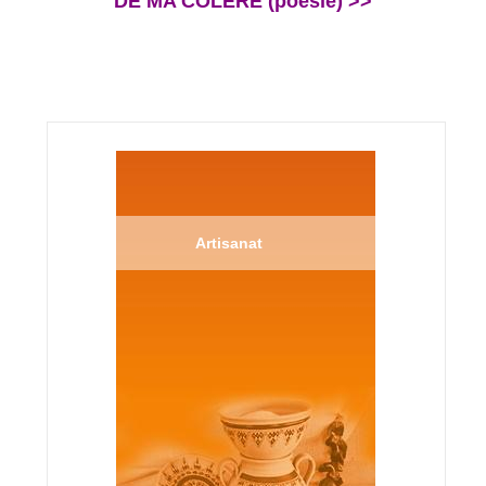
DE MA COLÈRE (poésie) >>
Artisanat