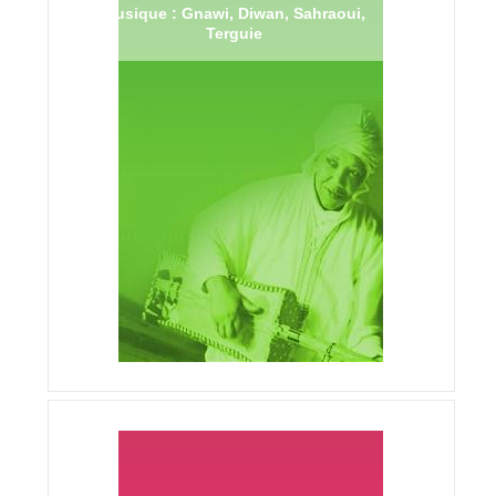
Musique : Gnawi, Diwan, Sahraoui,
Terguie