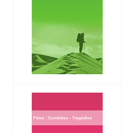
Films : Comédies - Tragédies