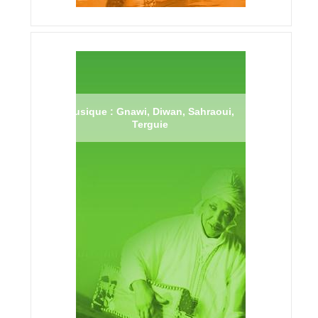
Musique : Gnawi, Diwan, Sahraoui,
Terguie