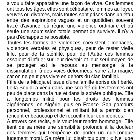
a voulu faire apparaître une façon de vivre. Ces femmes
ont tous les âges, elles sont célibataire, femmes au foyer,
veuves ou divorces, mais toutes sont prises dans un étau
entre des aspirations vagues et un quotidien souvent
tracé d'avance, où règne une violence ordinaire et où
seule une soumission totale permet de survivre. Il n'y a
pas d'échappatoire possible.
Toutes les formes de violences coexistent : menaces,
violences verbales et physiques, peur de rester vielle
fille, peur de la stérilité, peur de l'Autre ces femmes
essaient d'influer sur leur devenir et leur seul moyen de
se protéger est le recours au mensonge, à la
dissimulation, à des voies détournées, voire à la magie,
car on ne peut pas vivre en dehors du clan familial.
Fille de la Mitidja et issue d'une famille éprise de liberté,
Leila Souidi a vécu dans une société où les femmes ont
peu de place dans la rue et dans la sphère publique. Elle
a longtemps milité pour les droits des femmes
algériennes, en Algérie, puis en France. Son parcours
personnel, professionnel et militant lui a permis d'en
rencontrer beaucoup et de recueillir leur confidences.
A travers ces récits, elle veut leur rendre hommage. Elle
tient de sa mère une sensibilité profonde à la douleur
des femmes qui l'empêche de porter un quelconque
jugement moral. Sa mère lui disait toujours : « Ne juge