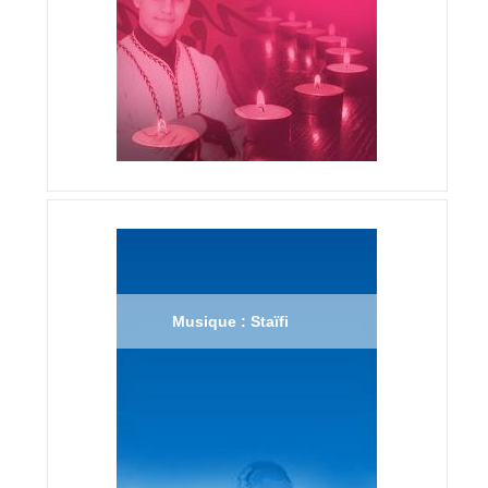
Musique : Staïfi