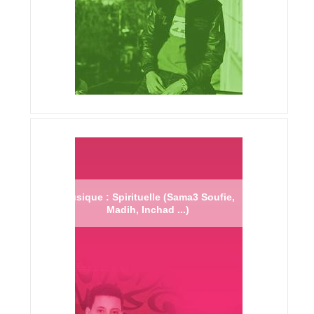
Musique : Spirituelle (Sama3 Soufie,
Madih, Inchad ...)