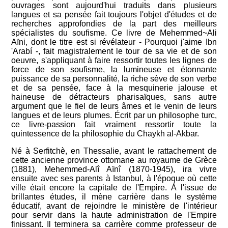
ouvrages sont aujourd'hui traduits dans plusieurs
langues et sa pensée fait toujours l'objet d'études et de
recherches approfondies de la part des meilleurs
spécialistes du soufisme. Ce livre de Mehemmed~Ali
Aïni, dont le titre est si révélateur - Pourquoi j'aime Ibn
'Arabí -, fait magistralement le tour de sa vie et de son
oeuvre, s'appliquant à faire ressortir toutes les lignes de
force de son soufisme, la lumineuse et étonnante
puissance de sa personnalité, la riche sève de son verbe
et de sa pensée, face à la mesquinerie jalouse et
haineuse de détracteurs pharisaïques, sans autre
argument que le fiel de leurs âmes et le venin de leurs
langues et de leurs plumes. Écrit par un philosophe turc,
ce livre-passion fait vraiment ressortir toute la
quintessence de la philosophie du Chaykh al-Akbar.
Né à Serfitchè, en Thessalie, avant le rattachement de
cette ancienne province ottomane au royaume de Grèce
(1881), Mehemmed-Alî Aïnî (1870-1945), ira vivre
ensuite avec ses parents à Istanbul, à l'époque où cette
ville était encore la capitale de l'Empire. À l'issue de
brillantes études, il mène carrière dans le système
éducatif, avant de rejoindre le ministère de l'intérieur
pour servir dans la haute administration de l'Empire
finissant. Il terminera sa carrière comme professeur de