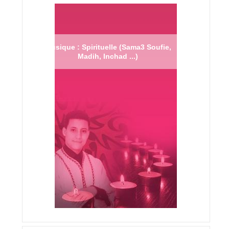
Musique : Spirituelle (Sama3 Soufie,
Madih, Inchad ...)