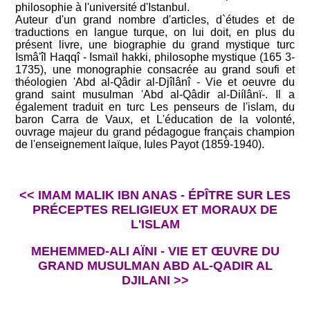
philosophie à l'université d'Istanbul.
Auteur d'un grand nombre d'articles, d`études et de
traductions en langue turque, on lui doit, en plus du
présent livre, une biographie du grand mystique turc
Ismâ'îl Haqqî - Ismaïl hakki, philosophe mystique (165 3-
1735), une monographie consacrée au grand soufi et
théologien 'Abd al-Qâdir al-Djîlânî - Vie et oeuvre du
grand saint musulman 'Abd al-Qâdir al-Diílânï-. Il a
également traduit en turc Les penseurs de l'islam, du
baron Carra de Vaux, et L'éducation de la volonté,
ouvrage majeur du grand pédagogue français champion
de l'enseignement laïque, Iules Payot (1859-1940).
<< IMAM MALIK IBN ANAS - ÉPÎTRE SUR LES
PRÉCEPTES RELIGIEUX ET MORAUX DE
L'ISLAM
MEHEMMED-ALI AÏNI - VIE ET ŒUVRE DU
GRAND MUSULMAN ABD AL-QADIR AL
DJILANI >>