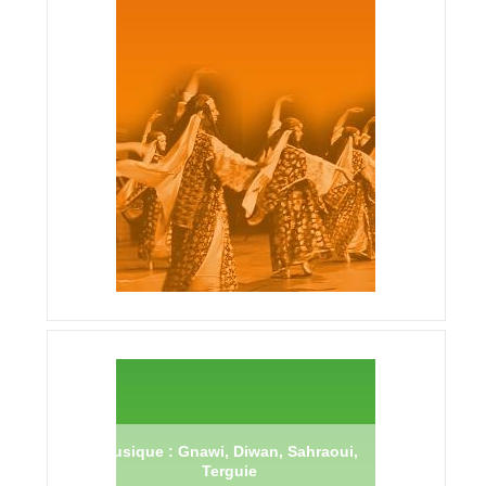
Musique : Gnawi, Diwan, Sahraoui,
Terguie