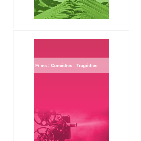
Films : Comédies - Tragédies