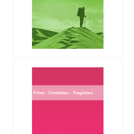
Films : Comédies - Tragédies