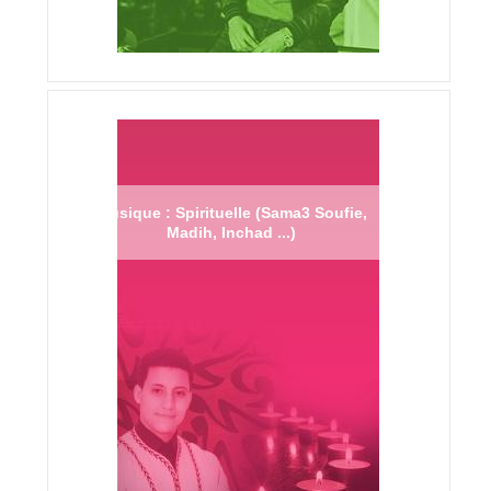
Musique : Spirituelle (Sama3 Soufie,
Madih, Inchad ...)