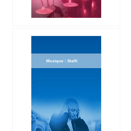
Musique : Staïfi