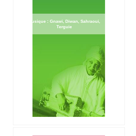
Musique : Gnawi, Diwan, Sahraoui,
Terguie