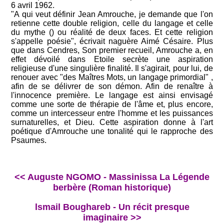
6 avril 1962.
"A qui veut définir Jean Amrouche, je demande que l'on
retienne cette double religion, celle du langage et celle
du mythe () ou réalité de deux faces. Et cette religion
s'appelle poésie", écrivait naguère Aimé Césaire. Plus
que dans Cendres, Son premier recueil, Amrouche a, en
effet dévoilé dans Etoile secrète une aspiration
religieuse d'une singulière finalité. Il s'agirait, pour lui, de
renouer avec "des Maîtres Mots, un langage primordial" ,
afin de se délivrer de son démon. Afin de renaître à
l'innocence première. Le langage est ainsi envisagé
comme une sorte de thérapie de l'âme et, plus encore,
comme un intercesseur entre l'homme et les puissances
surnaturelles, et Dieu. Cette aspiration donne à l'art
poétique d'Amrouche une tonalité qui le rapproche des
Psaumes.
<< Auguste NGOMO - Massinissa La Légende
berbère (Roman historique)
lsmail Boughareb - Un récit presque
imaginaire >>