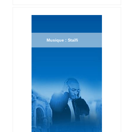
Musique : Staïfi