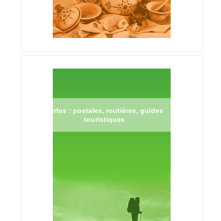
Cartes : postales, routières, guides
touristiques