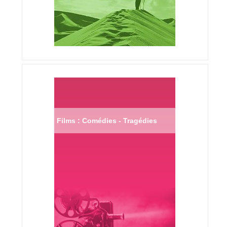
Films : Comédies - Tragédies