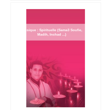
Musique : Spirituelle (Sama3 Soufie,
Madih, Inchad ...)