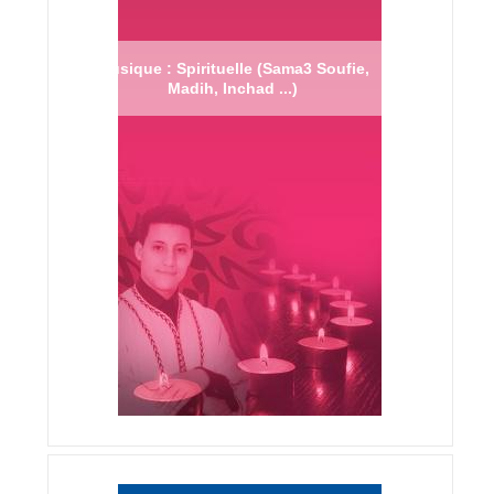
Musique : Spirituelle (Sama3 Soufie,
Madih, Inchad ...)