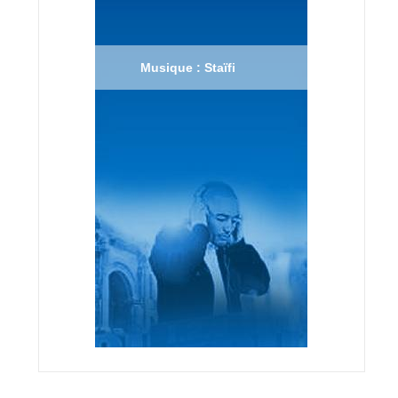
Musique : Staïfi