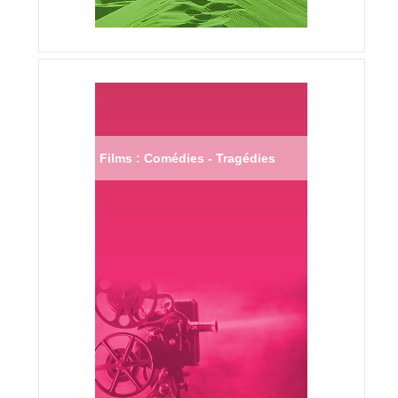
Films : Comédies - Tragédies