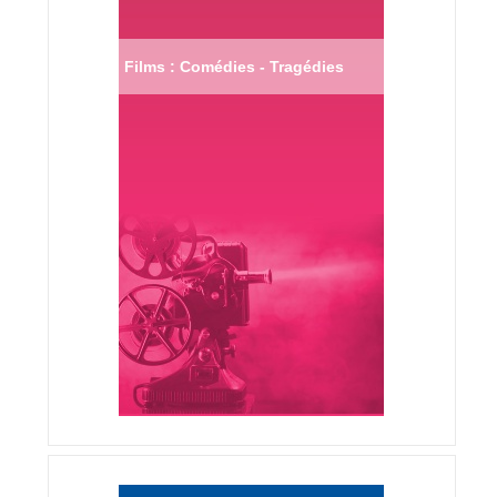
Films : Comédies - Tragédies