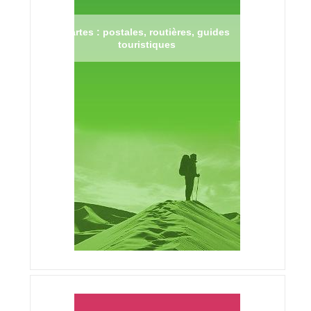
Cartes : postales, routières, guides
touristiques