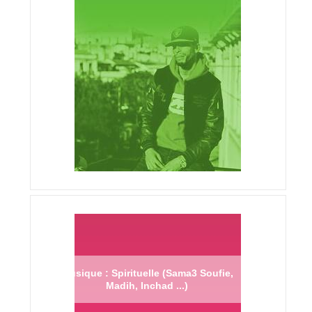
Musique : Spirituelle (Sama3 Soufie,
Madih, Inchad ...)