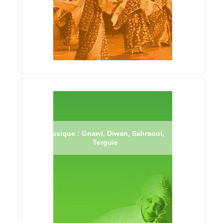
Musique : Gnawi, Diwan, Sahraoui,
Terguie