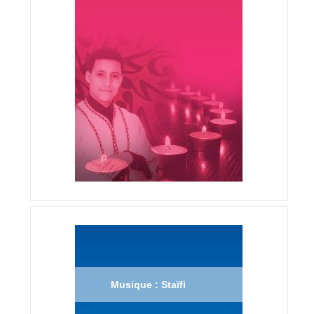
Musique : Staïfi