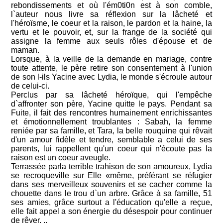
rebondissements et où l'ém0ti0n est à son comble,
l`auteur nous livre sa réflexion sur la lâcheté et
l'héroïsme, le coeur et la raison, le pardon et la haine, la
vertu et le pouvoir, et, sur la frange de la société qui
assigne la femme aux seuls rôles d'épouse et de
maman.
Lorsque, à la veille de la demande en mariage, contre
toute attente, le père retire son consentement à l'union
de son l-ils Yacine avec Lydia, le monde s'écroule autour
de celui-ci.
Perclus par sa lâcheté héroïque, qui l'empêche
d`affronter son père, Yacine quitte le pays. Pendant sa
Fuite, il fait des rencontres humainement enrichissantes
et émotionnellement troublantes : Sabah, la femme
reniée par sa famille, et Tara, la belle rouquine qui rêvait
d'un amour fidèle et tendre, semblable a celui de ses
parents, lui rappellent qu'un coeur qui n'écoute pas la
raison est un coeur aveugle.
Terrassée parla terrible trahison de son amoureux, Lydia
se recroqueville sur Elle «même, préférant se réfugier
dans ses merveilleux souvenirs et se cacher comme la
chouette dans le trou d`un arbre. Grâce à sa famille, 51
ses amies, grâce surtout a l'éducation qu'elle a reçue,
elle fait appel a son énergie du désespoir pour continuer
de rêver. ..