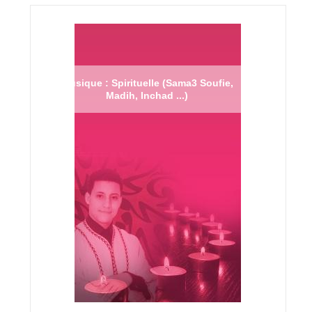
Musique : Spirituelle (Sama3 Soufie,
Madih, Inchad ...)