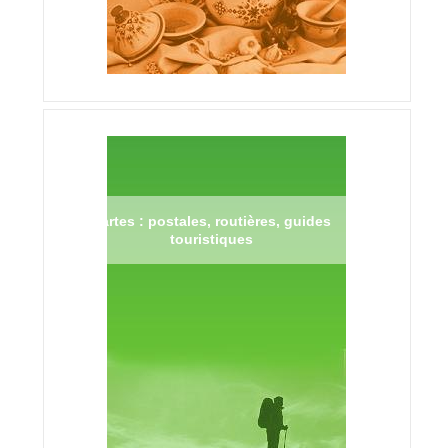
Cartes : postales, routières, guides
touristiques