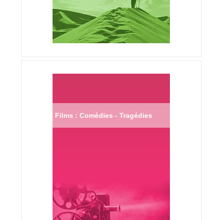
Films : Comédies - Tragédies