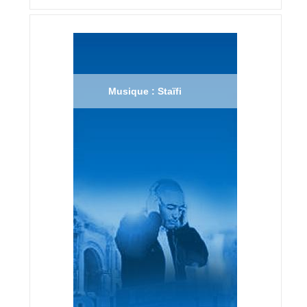
Musique : Staïfi