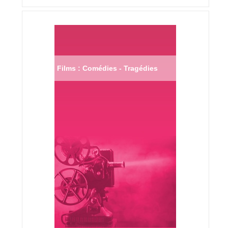
Films : Comédies - Tragédies