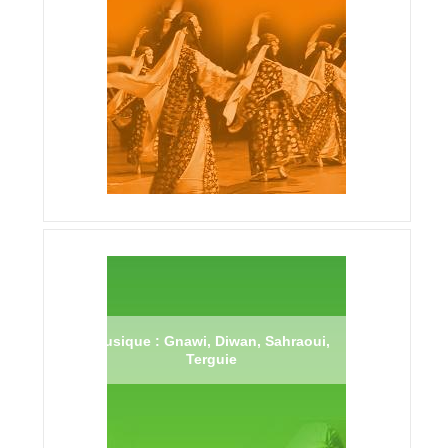
Musique : Gnawi, Diwan, Sahraoui,
Terguie