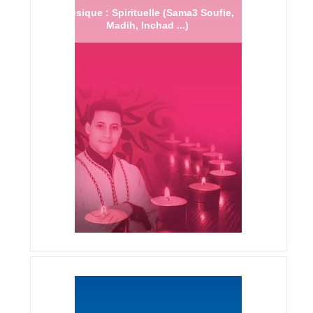
Musique : Spirituelle (Sama3 Soufie,
Madih, Inchad ...)