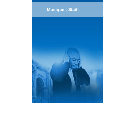
Musique : Staïfi