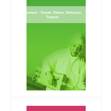
Musique : Gnawi, Diwan, Sahraoui,
Terguie