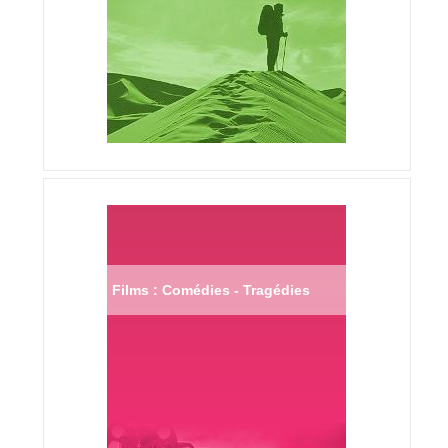
Films : Comédies - Tragédies