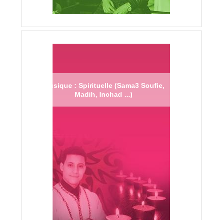
Musique : Spirituelle (Sama3 Soufie,
Madih, Inchad ...)