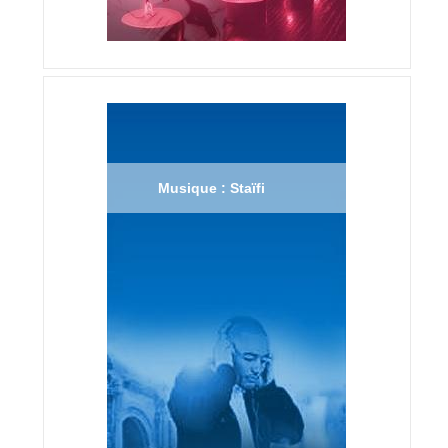
Musique : Staïfi