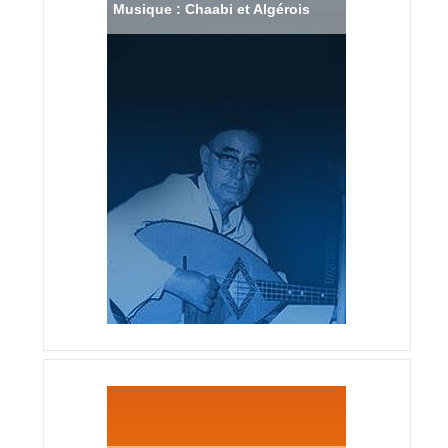
Musique : Chaabi et Algérois