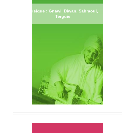
Musique : Gnawi, Diwan, Sahraoui,
Terguie