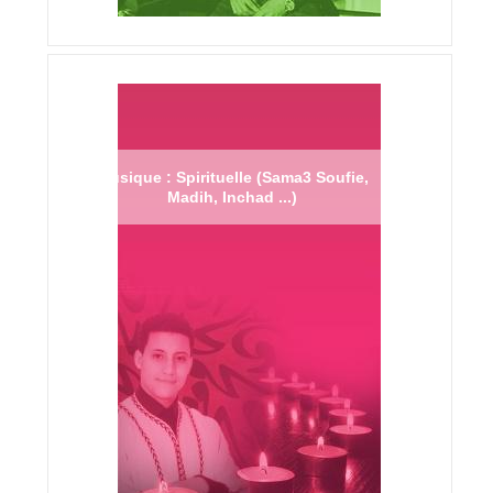
Musique : Spirituelle (Sama3 Soufie,
Madih, Inchad ...)