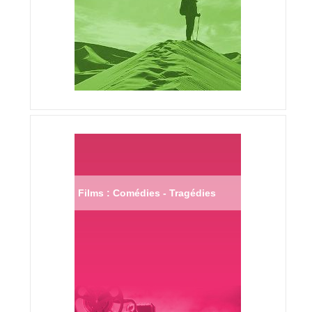
Films : Comédies - Tragédies