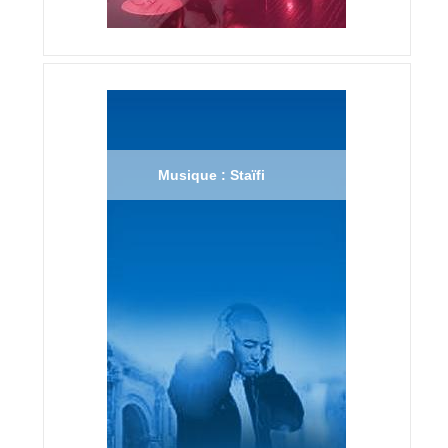
Musique : Staïfi