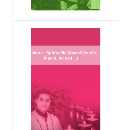
Musique : Spirituelle (Sama3 Soufie,
Madih, Inchad ...)