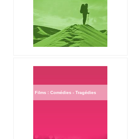
Films : Comédies - Tragédies