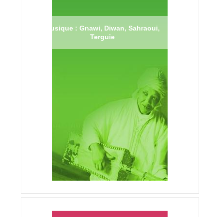
Musique : Gnawi, Diwan, Sahraoui,
Terguie