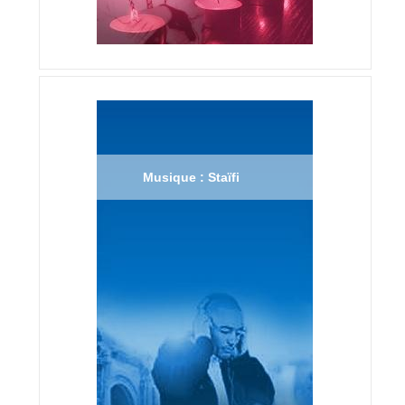
Musique : Staïfi