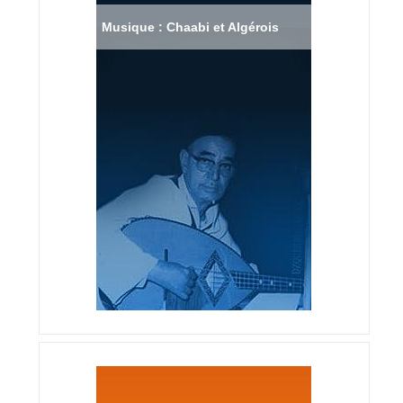
Musique : Chaabi et Algérois