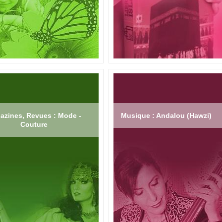
azines, Revues : Mode -
Musique : Andalou (Hawzi)
Couture