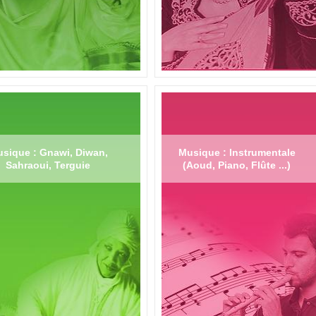
sique : Gnawi, Diwan,
Musique : Instrumentale
Sahraoui, Terguie
(Aoud, Piano, Flûte ...)