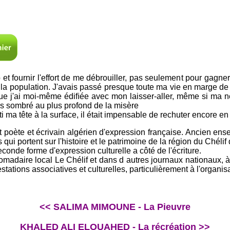
 et fournir l'effort de me débrouiller, pas seulement pour gagn
la population. J'avais passé presque toute ma vie en marge de la 
ue j'ai moi-même édiﬁée avec mon laisser-aller, même si ma nég
ais sombré au plus profond de la misère
rti ma tête à la surface, il était impensable de rechuter encore en
poète et écrivain algérien d'expression française. Ancien ense
ui portent sur l'histoire et le patrimoine de la région du Chélif 
conde forme d'expression culturelle a côté de l'écriture.
adaire local Le Chélif et dans d autres journaux nationaux, à tr
stations associatives et culturelles, particulièrement à l'organisa
<< SALIMA MIMOUNE - La Pieuvre
KHALED ALI ELOUAHED - La récréation >>