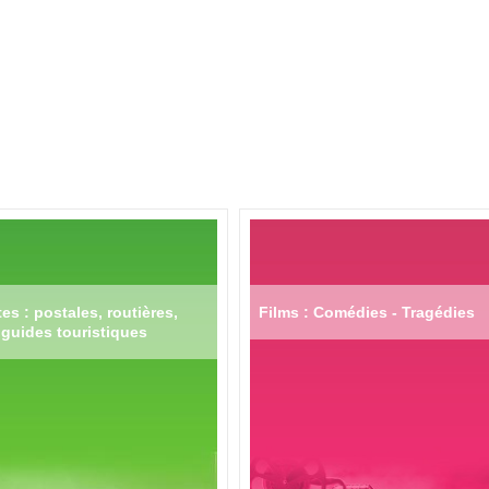
es : postales, routières,
Films : Comédies - Tragédies
guides touristiques