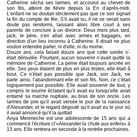
Catherine sécha ses larmes, et accourut au chevet de
son fils, atteint de fièvre depuis la En d'après-midi.
L'enfant ne se doutait strictement pas que ce soir signait
la fin du compte de fée. S'il avait su, il ne se serait sans
doute pas rendormi, laissant alors libre court à ses
parents de conclure à un divorce. Deux mois plus tard,
jack, le père, s'en allait avec armes et bagages, en
direction d'un lieu inconnu à Catherine. Il disait ne plus
vouloir entendre parler, ni d'elle, ni du mome.
Douze ans, cela faisait douze ans que cette soirée s'-
était déroulée. Pourtant, aucun souvenir n'avait quitté la
mémoire de Catherine. La peine était toujours ancrée en
elle. Ses yeux étaient de plus en plus tristes, elle était å
bout. Ce n'était pas possible que Jack, son Jack, ne
parte ainsi, l'abandonnant elle et son ﬁls. Non, ce c'était
logiquement pas possible. Elle avait souvenir de tout, y
compris le sourire éclatant qu'il avait eu lorsqu'elle avait
entamé sa marche nuptiale, au bras de son oncle. Les
larmes de joie qu'il avait versée le jour de la naissance
d'Alexander, et le regard dégouté qu'il avait eu le jour où
il avait annoncé qu'il la quittait
Anya Merimeche est une adolescente de 15 ans qui a
commencé l'écriture cl'«Alexander la chute aux enfers» à
13 ans. Elle rentrera en seconde à la rentrée prochaines.