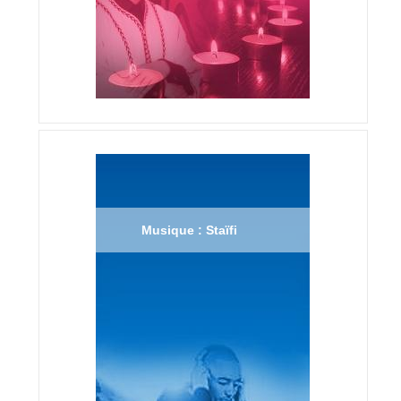
Musique : Staïfi