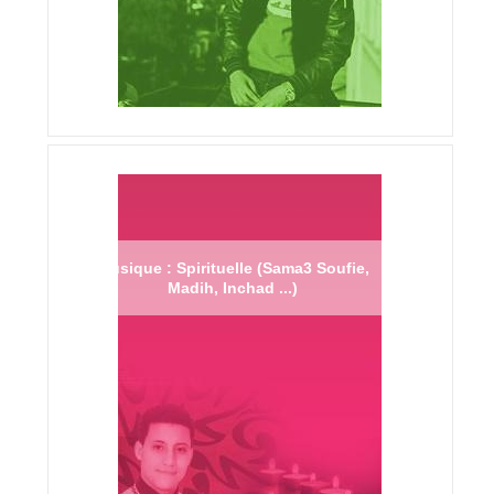
Musique : Spirituelle (Sama3 Soufie,
Madih, Inchad ...)