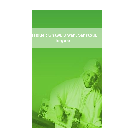
Musique : Gnawi, Diwan, Sahraoui,
Terguie