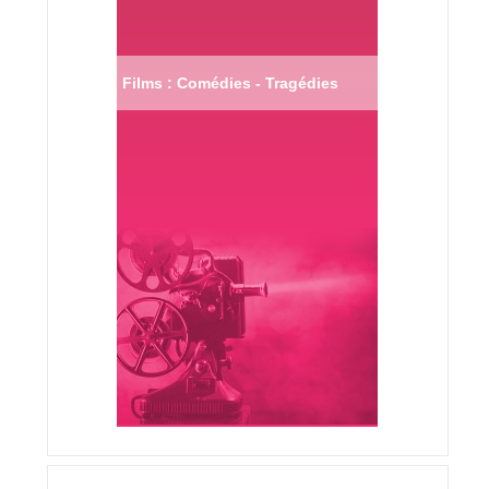
Films : Comédies - Tragédies