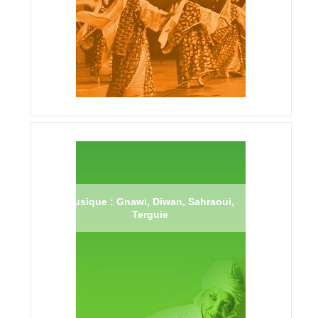
Musique : Gnawi, Diwan, Sahraoui,
Terguie