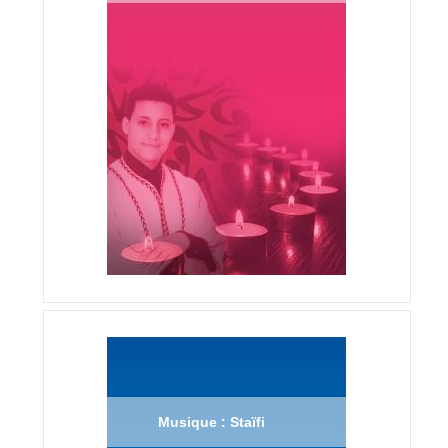
Musique : Staïfi