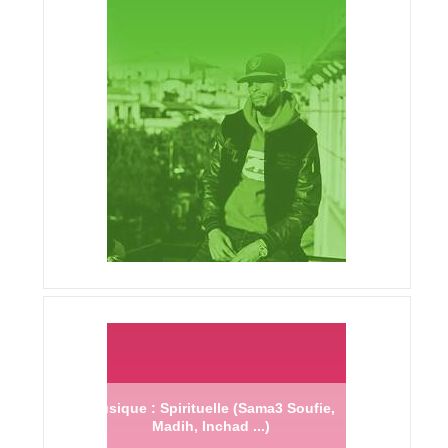
Musique : Spirituelle (Sama3 Soufie,
Madih, Inchad ...)