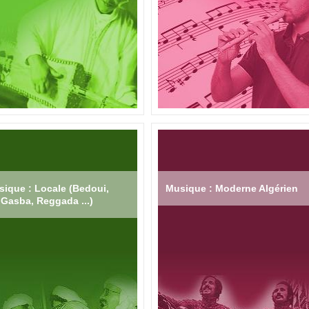
ique : Locale (Bedoui,
Musique : Moderne Algérien
Gasba, Reggada ...)