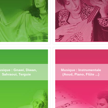
sique : Gnawi, Diwan,
Musique : Instrumentale
Sahraoui, Terguie
(Aoud, Piano, Flûte ...)