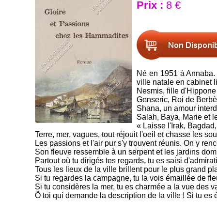
Prix :
8 €
Né en 1951 à Annaba. A
ville natale en cabinet 
Nesmis, fille d'Hippone
Genseric, Roi de Berbè
Shana, un amour interdi
Salah, Baya, Marie et l
« Laisse l'Irak, Bagdad,
Terre, mer, vagues, tout réjouit l'oeil et chasse les sou
Les passions et l'air pur s'y trouvent réunis. On y ren
Son fleuve ressemble à un serpent et les jardins domin
Partout où tu dirigés tes regards, tu es saisi d'admirat
Tous les lieux de la ville brillent pour le plus grand pla
Si tu regardes la campagne, tu la vois émaillée de fle
Si tu considères la mer, tu es charmée a la vue des v
Ô toi qui demande la description de la ville ! Si tu es 