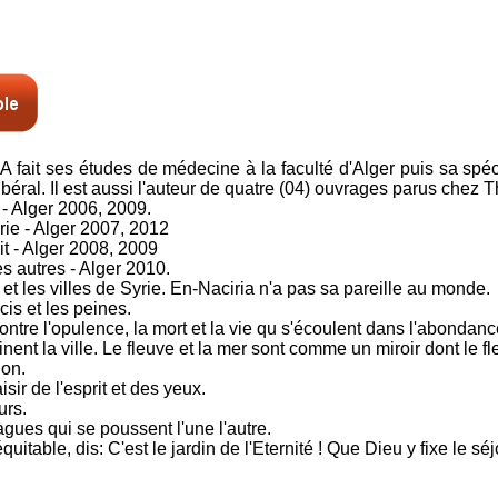
 fait ses études de médecine à la faculté d'Alger puis sa spéc
libéral. Il est aussi l'auteur de quatre (04) ouvrages parus chez T
 - Alger 2006, 2009.
rie - Alger 2007, 2012
t - Alger 2008, 2009
es autres - Alger 2010.
 et les villes de Syrie. En-Naciria n'a pas sa pareille au monde.
cis et les peines.
contre l'opulence, la mort et la vie qu s'écoulent dans l'abondanc
ent la ville. Le fleuve et la mer sont comme un miroir dont le fl
ion.
isir de l'esprit et des yeux.
urs.
agues qui se poussent l'une l'autre.
équitable, dis: C'est le jardin de l'Eternité ! Que Dieu y fixe le s