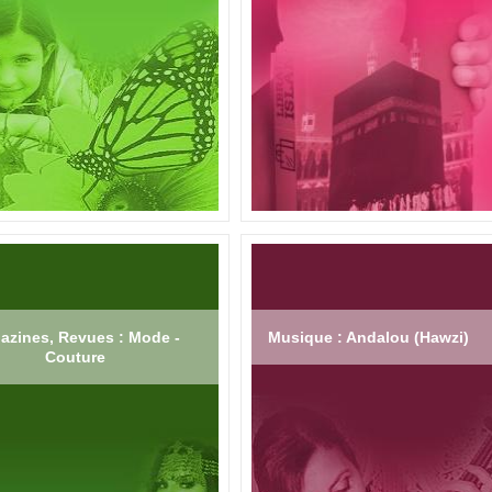
azines, Revues : Mode -
Musique : Andalou (Hawzi)
Couture