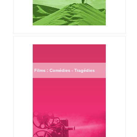
Films : Comédies - Tragédies