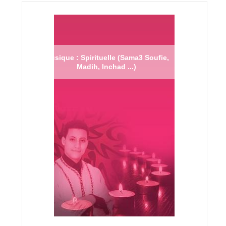
Musique : Spirituelle (Sama3 Soufie,
Madih, Inchad ...)