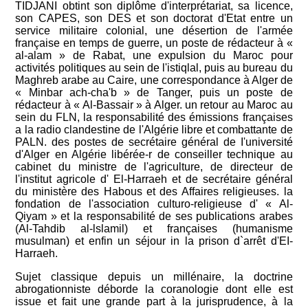
TIDJANI obtint son diplôme d'interprétariat, sa licence,
son CAPES, son DES et son doctorat d'Etat entre un
service militaire colonial, une désertion de l'armée
française en temps de guerre, un poste de rédacteur à «
al-alam » de Rabat, une expulsion du Maroc pour
activités politiques au sein de l'istiqlal, puis au bureau du
Maghreb arabe au Caire, une correspondance à Alger de
« Minbar ach-cha'b » de Tanger, puis un poste de
rédacteur à « Al-Bassair » à Alger. un retour au Maroc au
sein du FLN, la responsabilité des émissions françaises
a la radio clandestine de l'Algérie libre et combattante de
PALN. des postes de secrétaire général de I'université
d'Alger en Algérie libérée-r de conseiller technique au
cabinet du ministre de l'agriculture, de directeur de
l'institut agricole d' El-Harraeh et de secrétaire général
du ministère des Habous et des Affaires religieuses. la
fondation de l'association culturo-religieuse d' « Al-
Qiyam » et la responsabilité de ses publications arabes
(Al-Tahdib al-lslamil) et françaises (humanisme
musulman) et enfin un séjour in la prison d`arrêt d'EI-
Harraeh.
Sujet classique depuis un millénaire, la doctrine
abrogationniste déborde la coranologie dont elle est
issue et fait une grande part à la jurisprudence, à la