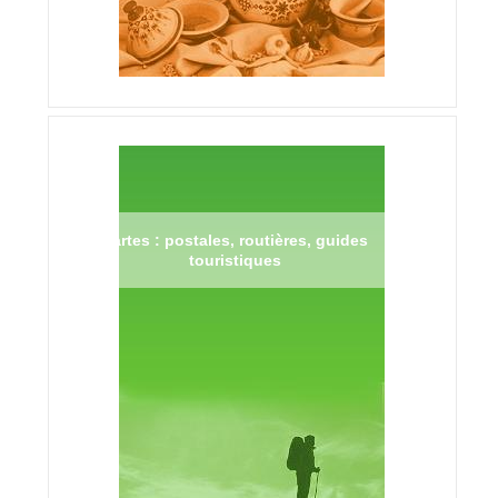
Cartes : postales, routières, guides
touristiques