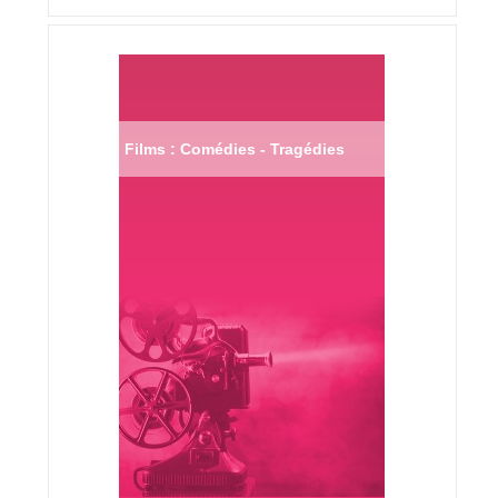
Films : Comédies - Tragédies