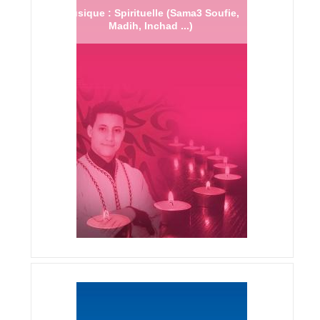
Musique : Spirituelle (Sama3 Soufie,
Madih, Inchad ...)