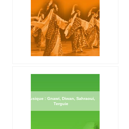
Musique : Gnawi, Diwan, Sahraoui,
Terguie