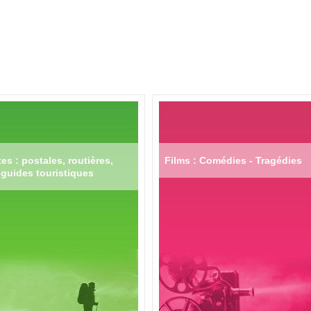
es : postales, routières,
Films : Comédies - Tragédies
guides touristiques