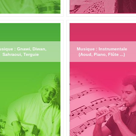
sique : Gnawi, Diwan,
Musique : Instrumentale
Sahraoui, Terguie
(Aoud, Piano, Flûte ...)