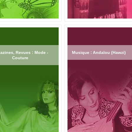
azines, Revues : Mode -
Musique : Andalou (Hawzi)
Couture