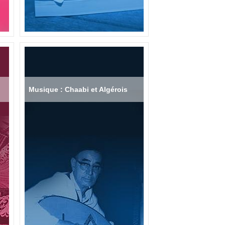
Musique : Chaabi et Algérois