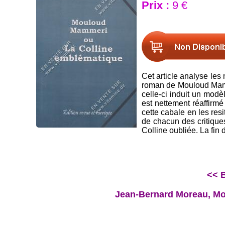
Prix :
9 €
Cet article analyse les
roman de Mouloud Mamme
celle-ci induit un mod
est nettement réaffirm
cette cabale en les resi
de chacun des critique
Colline oubliée. La fin 
<< B
Jean-Bernard Moreau, Moh