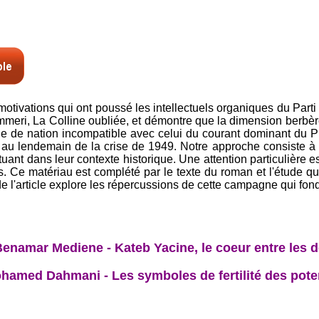
 motivations qui ont poussé les intellectuels organiques du Part
ri, La Colline oubliée, et démontre que la dimension berbère d
èle de nation incompatible avec celui du courant dominant du
é au lendemain de la crise de 1949. Notre approche consiste à 
tuant dans leur contexte historique. Une attention particulière est
s. Ce matériau est complété par le texte du roman et l'étude q
de l'article explore les répercussions de cette campagne qui fonde
enamar Mediene - Kateb Yacine, le coeur entre les 
amed Dahmani - Les symboles de fertilité des poter