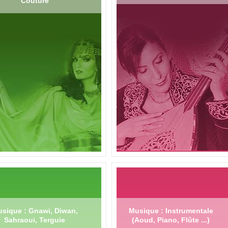
Couture
sique : Gnawi, Diwan,
Musique : Instrumentale
Sahraoui, Terguie
(Aoud, Piano, Flûte ...)