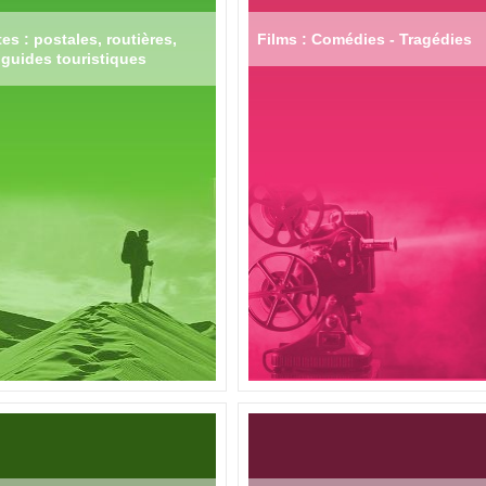
es : postales, routières,
Films : Comédies - Tragédies
guides touristiques