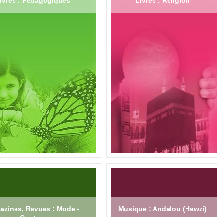
ivres : Pédagogiques
Livres : Religion
azines, Revues : Mode -
Musique : Andalou (Hawzi)