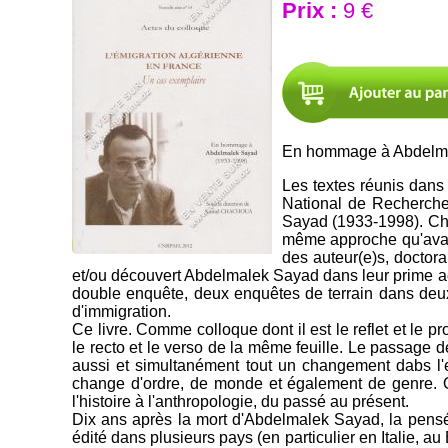
Prix :
9 €
En hommage à Abdelma
Les textes réunis dans
National de Recherche
Sayad (1933-1998). Chac
même approche qu'avait
des auteur(e)s, doctora
et/ou découvert Abdelmalek Sayad dans leur prime ac
double enquête, deux enquêtes de terrain dans deux
d'immigration.
Ce livre. Comme colloque dont il est le reflet et le p
le recto et le verso de la même feuille. Le passage d
aussi et simultanément tout un changement dabs l'es
change d'ordre, de monde et également de genre. On
l'histoire à l'anthropologie, du passé au présent.
Dix ans après la mort d'Abdelmalek Sayad, la pensée
édité dans plusieurs pays (en particulier en Italie, 