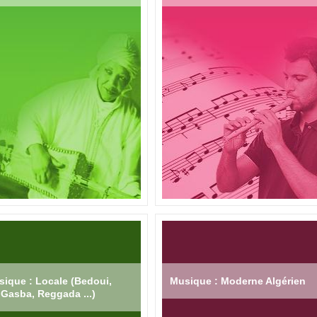
ique : Locale (Bedoui,
Musique : Moderne Algérien
Gasba, Reggada ...)