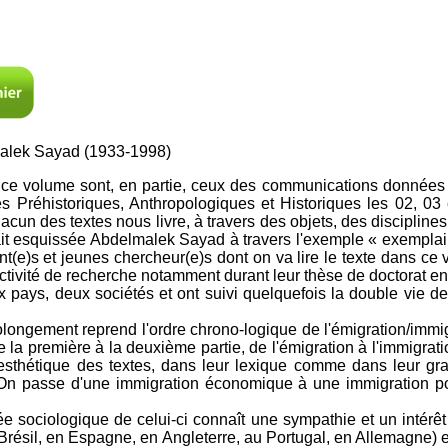
lek Sayad (1933-1998)
 ce volume sont, en partie, ceux des communications données l
s Préhistoriques, Anthropologiques et Historiques les 02, 0
un des textes nous livre, à travers des objets, des disciplines
 esquissée Abdelmalek Sayad à travers l'exemple « exemplaire
nt(e)s et jeunes chercheur(e)s dont on va lire le texte dans ce
tivité de recherche notamment durant leur thèse de doctorat e
 pays, deux sociétés et ont suivi quelquefois la double vie 
rolongement reprend l'ordre chrono-logique de l'émigration/immig
e la première à la deuxième partie, de l'émigration à l'immigra
thétique des textes, dans leur lexique comme dans leur gramm
 passe d'une immigration économique à une immigration polit
 sociologique de celui-ci connaît une sympathie et un intérêt 
au Brésil, en Espagne, en Angleterre, au Portugal, en Allemagne) 