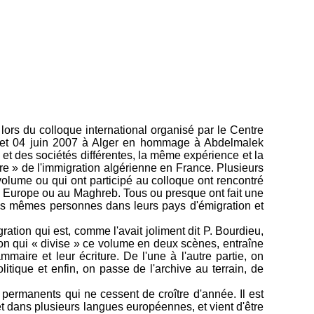
ors du colloque international organisé par le Centre
3 et 04 juin 2007 à Alger en hommage à Abdelmalek
 et des sociétés différentes, la même expérience et la
 » de l'immigration algérienne en France. Plusieurs
 volume ou qui ont participé au colloque ont rencontré
n Europe ou au Maghreb. Tous ou presque ont fait une
des mêmes personnes dans leurs pays d'émigration et
ration qui est, comme l'avait joliment dit P. Bourdieu,
tion qui « divise » ce volume en deux scènes, entraîne
aire et leur écriture. De l'une à l'autre partie, on
ique et enfin, on passe de l'archive au terrain, de
permanents qui ne cessent de croître d'année. Il est
et dans plusieurs langues européennes, et vient d'être