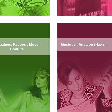
azines, Revues : Mode -
Musique : Andalou (Hawzi)
Couture