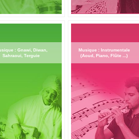
sique : Gnawi, Diwan,
Musique : Instrumentale
Sahraoui, Terguie
(Aoud, Piano, Flûte ...)