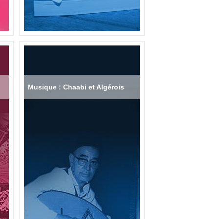
Musique : Chaabi et Algérois