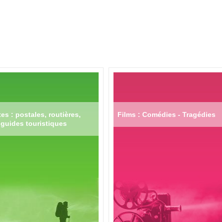
es : postales, routières,
Films : Comédies - Tragédies
guides touristiques