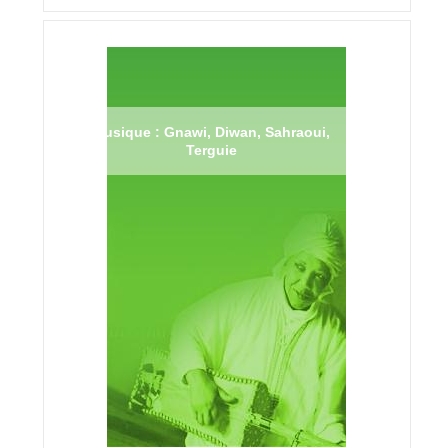
Musique : Gnawi, Diwan, Sahraoui,
Terguie