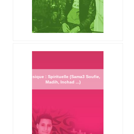
Musique : Spirituelle (Sama3 Soufie,
Madih, Inchad ...)