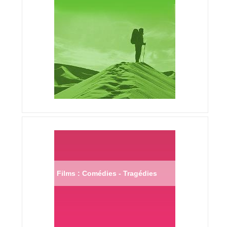
Films : Comédies - Tragédies