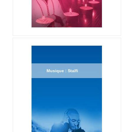
Musique : Staïfi