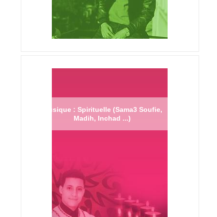
Musique : Spirituelle (Sama3 Soufie,
Madih, Inchad ...)