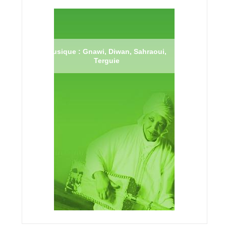
Musique : Gnawi, Diwan, Sahraoui,
Terguie