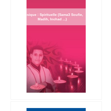
Musique : Spirituelle (Sama3 Soufie,
Madih, Inchad ...)