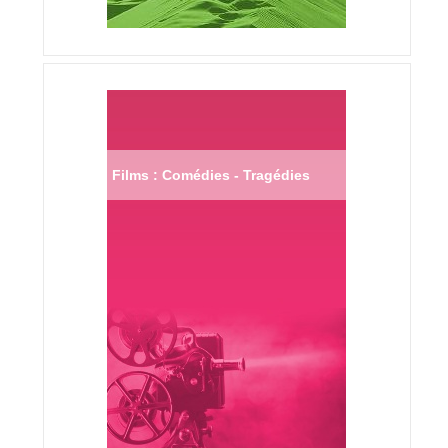
Films : Comédies - Tragédies