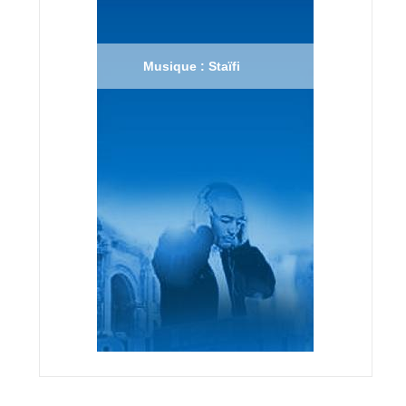
Musique : Staïfi