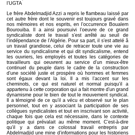
l'UGTA
Le frère Abdelmadjid Azzi a repris le flambeau laissé par
cet autre frère dont le souvenir est toujours gravé dans
nos mémoires et nos esprits, en l'occurrence Boualem
Bourouiba. ll a ainsi poursuivi l'oeuvre de ce grand
syndicaliste dont le travail s'est arrêté au seuil de
l'indépendance de l'Algérie. Pour sa part, il s'est attelé å
un travail grandiose, celui de retracer toute une vie au
service du syndicalisme et qui dit syndicalisme, entend
les ouvriers, les employés et toutes les catégories de
travailleurs qui oeuvrent au service d'un mieux-être
continuel du peuple dans le cadre de la construction
d'une société juste et prospère où hommes et femmes
sont égaux devant la loi. Il a mis l'accent sur les
cheminots, ce qui est naturel et normal puisqu'il a
appartenu à cette corporation qui a fait montre d'un grand
dynamisme pour le bien de tout le mouvement syndical.
Il a témoigné de ce qu'il a vécu et observé sur le plan
personnel, tout en y associant la participation de ses
collègues syndicalistes et tout en inscrivant son activité,
chaque fois que cela est nécessaire, dans le contexte
politique qui prévalait au même moment. C'est-à-dire
qu'il y a dans ce colossal travail entrepris par
Abdelmadjid une mine d'informations pour les historiens