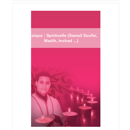
Musique : Spirituelle (Sama3 Soufie,
Madih, Inchad ...)