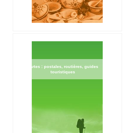
Cartes : postales, routières, guides
touristiques