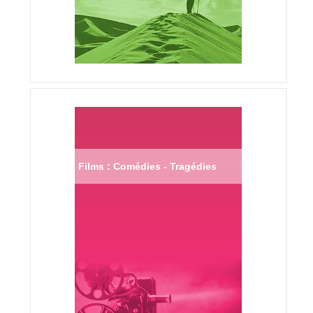
Films : Comédies - Tragédies