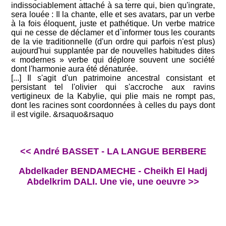
indissociablement attaché à sa terre qui, bien qu'ingrate,
sera louée : Il la chante, elle et ses avatars, par un verbe
à la fois éloquent, juste et pathétique. Un verbe matrice
qui ne cesse de déclamer et d`informer tous les courants
de la vie traditionnelle (d'un ordre qui parfois n'est plus)
aujourd'hui supplantée par de nouvelles habitudes dites
« modernes » verbe qui déplore souvent une société
dont l'harmonie aura été dénaturée.
[...] Il s'agit d'un patrimoine ancestral consistant et
persistant tel l'olivier qui s'accroche aux ravins
vertigineux de la Kabylie, qui plie mais ne rompt pas,
dont les racines sont coordonnées à celles du pays dont
il est vigile. &rsaquo&rsaquo
<< André BASSET - LA LANGUE BERBERE
Abdelkader BENDAMECHE - Cheikh El Hadj
Abdelkrim DALI. Une vie, une oeuvre >>