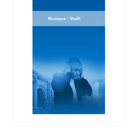
Musique : Staïfi