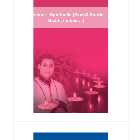
Musique : Spirituelle (Sama3 Soufie,
Madih, Inchad ...)