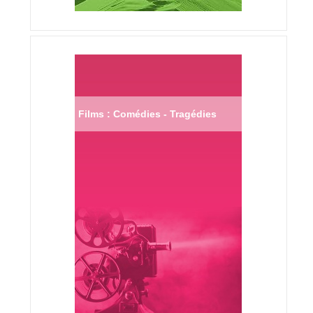
Films : Comédies - Tragédies