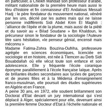
en particulier, à Cheikh Mahdad son professeur d'arabe,
militant nationaliste de la première heure mais aussi le
féru d'histoire et fin connaisseur d'El Andalous Messali
Hadj : le père fondateur du mouvement national, vénéré
par les uns, décrié par les autres mais qui ne laisse
personne indifférents Sidi Abdel Krim El Maghili :
:'alliance de l'épée et de la plume, mais aussi de la piété
et du savoir au « Bilad Soudane » Ibn Khaldoun, le
précurseur sinon le fondateur de la sociologie l'Auteure
titre sans hésitation, «le penseur génial, encensé mais
méconnu »
Madame Fatima-Zohra Bouzina-Oufriha, professeure
agrégée en sciences économiques, licenciée en
sociologie et en histoire, est née à Tlemcen au Derb Sidi
Bouabdallah où elle vécut toute son enfance et son
adolescence. Elle y fréquente l'école coranique
éponyme parallèlement à l'école française laïque. Après
de brillantes études secondaires aux lycées de garçons
et de jeunes filles et à la Médersa d'enseignement
franco-musulman, elle poursuit des études supérieures
en Algérie et en France.
A peine 30 ans, en 1972, elle soutient brillamment son
Doctorat d'Etat devant un jury international qui s'est
déplacé à Alger, spécialement pour elle, devenant ainsi
la première femme Docteur d'Etat à l'échelle nationale et