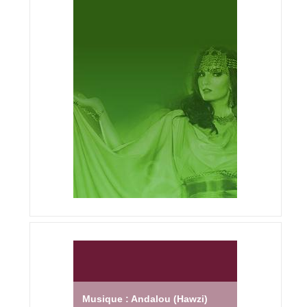
Musique : Andalou (Hawzi)