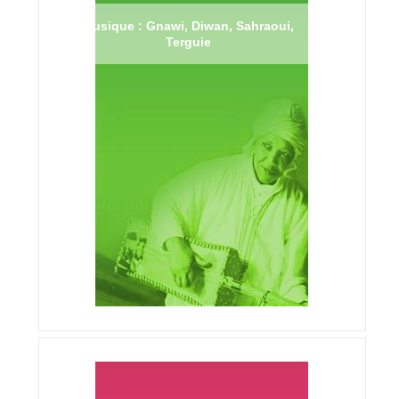
Musique : Gnawi, Diwan, Sahraoui,
Terguie