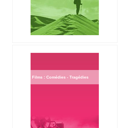
Films : Comédies - Tragédies