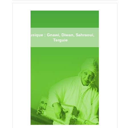
Musique : Gnawi, Diwan, Sahraoui,
Terguie