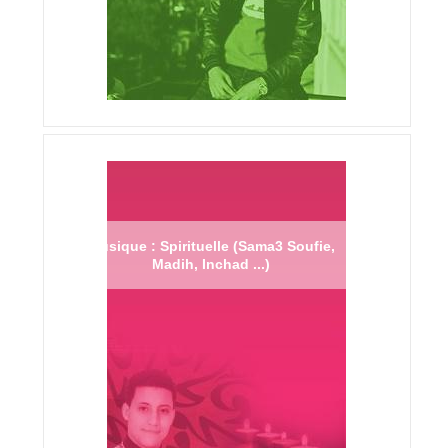
Musique : Spirituelle (Sama3 Soufie,
Madih, Inchad ...)