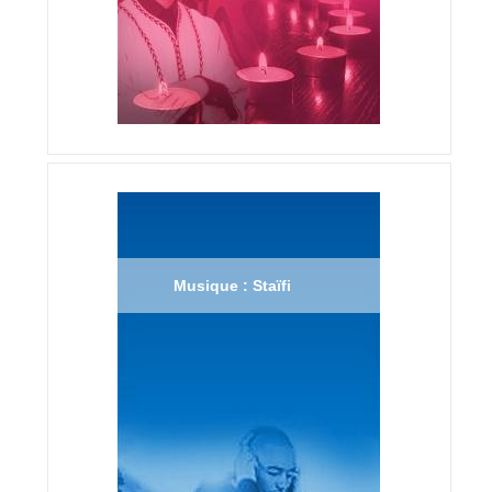
Musique : Staïfi