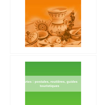
Cartes : postales, routières, guides
touristiques