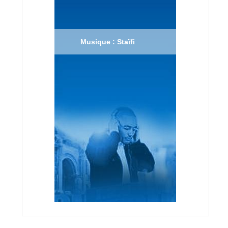
Musique : Staïfi