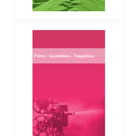
Films : Comédies - Tragédies