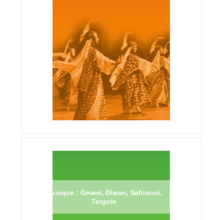
Musique : Gnawi, Diwan, Sahraoui,
Terguie