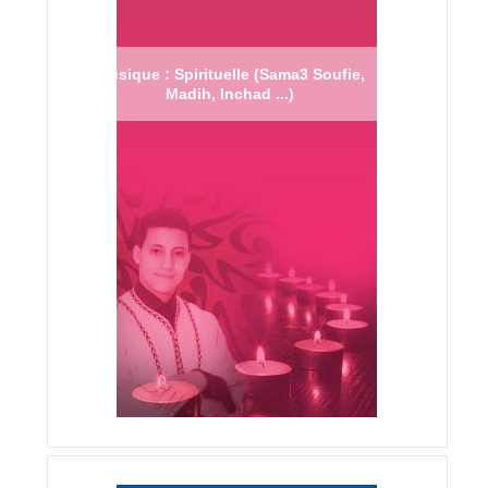
Musique : Spirituelle (Sama3 Soufie,
Madih, Inchad ...)