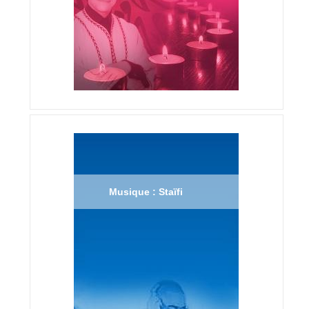
Musique : Staïfi