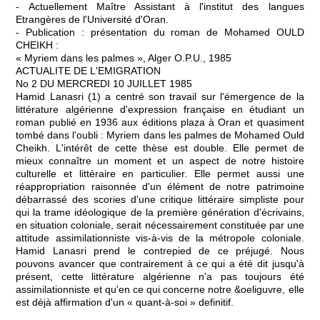
- Actuellement Maître Assistant à l'institut des langues
Etrangères de l'Université d'Oran.
- Publication : présentation du roman de Mohamed OULD
CHEIKH :
« Myriem dans les palmes », Alger O.P.U., 1985
ACTUALITE DE L'EMIGRATION
No 2 DU MERCREDI 10 JUILLET 1985
Hamid Lanasri (1) a centré son travail sur l'émergence de la
littérature algérienne d'expression française en étudiant un
roman publié en 1936 aux éditions plaza à Oran et quasiment
tombé dans l'oubli : Myriem dans les palmes de Mohamed Ould
Cheikh. L'intérêt de cette thèse est double. Elle permet de
mieux connaître un moment et un aspect de notre histoire
culturelle et littéraire en particulier. Elle permet aussi une
réappropriation raisonnée d'un élément de notre patrimoine
débarrassé des scories d'une critique littéraire simpliste pour
qui la trame idéologique de la première génération d'écrivains,
en situation coloniale, serait nécessairement constituée par une
attitude assimilationniste vis-à-vis de la métropole coloniale.
Hamid Lanasri prend le contrepied de ce préjugé. Nous
pouvons avancer que contrairement à ce qui a été dit jusqu'à
présent, cette littérature algérienne n'a pas toujours été
assimilationniste et qu'en ce qui concerne notre &oeliguvre, elle
est déjà affirmation d'un « quant-à-soi » definitif.