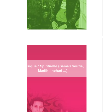
Musique : Spirituelle (Sama3 Soufie,
Madih, Inchad ...)