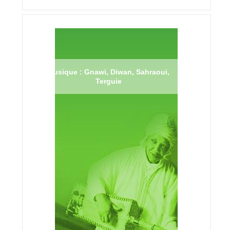
Musique : Gnawi, Diwan, Sahraoui,
Terguie