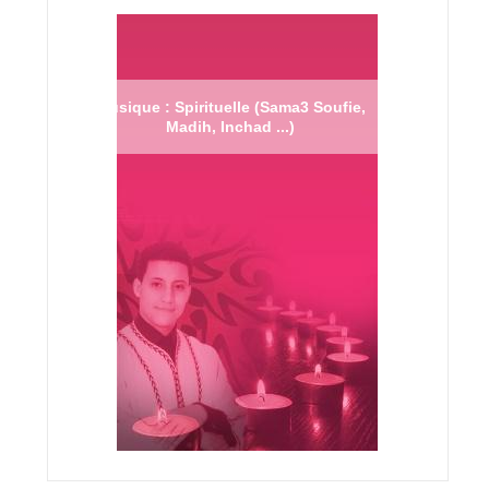
Musique : Spirituelle (Sama3 Soufie,
Madih, Inchad ...)