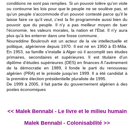
conditions ne sont pas remplies. Si un pouvoir tolère qu'on viole
ou contourne les lois pour que le peuple ne se soulève pas, et
qu'un peuple s'accommode d'un pouvoir contesté parce qu'il le
laisse faire ce qu'il veut, c'est la fin programmée aussi bien du
pouvoir que du peuple. Il n'y a pas meilleur moyen de tuer
l'économie, les valeurs morales, la nation et l'Etat. Il n'y aura
plus qu'à les enterrer dans une fosse commune..
Noureddine Boukrouh est un acteur de la vie intellectuelle et
politique, algérienne depuis 1970. Il est né en 1950 à El-Milia.
En 1953, sa famille s'installe à Alger où il accomplit ses études
primaires, secondaires et supérieures. Il est titulaire d'un
diplôme d'études supérieures (DES) en finances A l'avènement
de la démocratie en 1989, il fonde le parti du renouveau
algérien (PRA) et le préside jusqu'en 1999. Il a été candidat à
la première élection présidentielle pluraliste de 1995.
De 1999 à 2005, il fait partie du gouvernement algérien à des
postes économiques
<< Malek Bennabi - Le livre et le milieu humain
Malek Bennabi - Colonisabilité >>