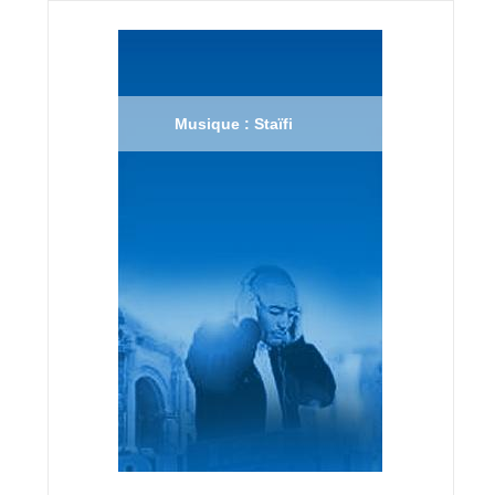
Musique : Staïfi