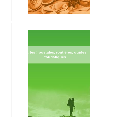
Cartes : postales, routières, guides
touristiques