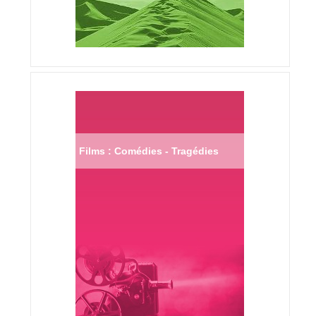
Films : Comédies - Tragédies