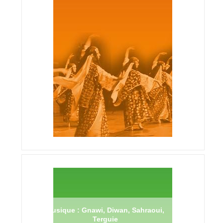
Musique : Gnawi, Diwan, Sahraoui,
Terguie