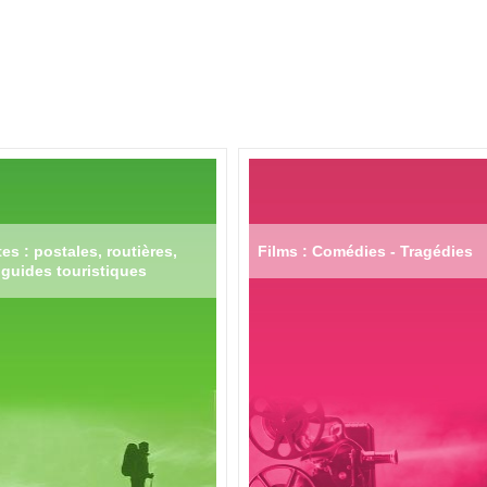
es : postales, routières,
Films : Comédies - Tragédies
guides touristiques