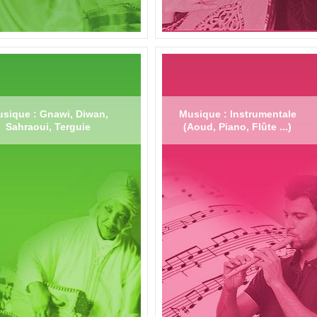
sique : Gnawi, Diwan,
Musique : Instrumentale
Sahraoui, Terguie
(Aoud, Piano, Flûte ...)