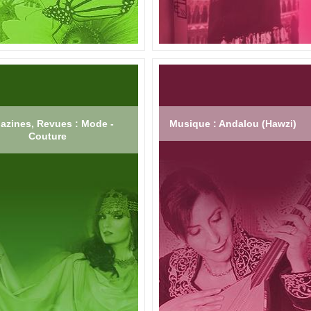
azines, Revues : Mode -
Musique : Andalou (Hawzi)
Couture