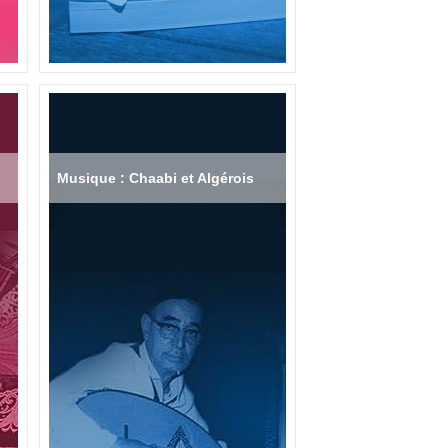
Musique : Chaabi et Algérois