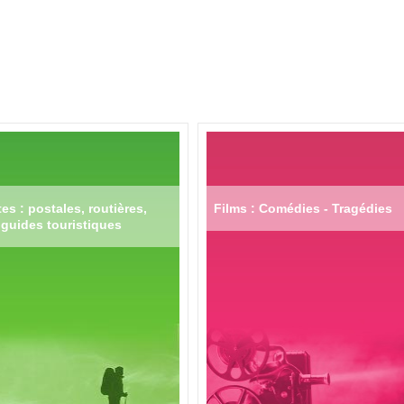
es : postales, routières,
Films : Comédies - Tragédies
guides touristiques