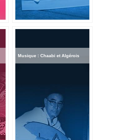
Musique : Chaabi et Algérois