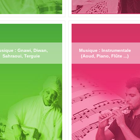
sique : Gnawi, Diwan,
Musique : Instrumentale
Sahraoui, Terguie
(Aoud, Piano, Flûte ...)