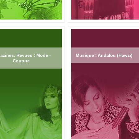
azines, Revues : Mode -
Musique : Andalou (Hawzi)
Couture