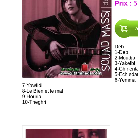
Prix :
5
Deb
1-Deb
2-Moudja
3-Yakelbi
4-Ghir ent
5-Ech eda
6-Yemma
7-Yawlidi
8-Le Bien et le mal
9-Houria
10-Theghri