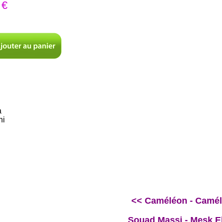
 €
a
ni
<< Caméléon - Camé
Souad Massi - Mesk El