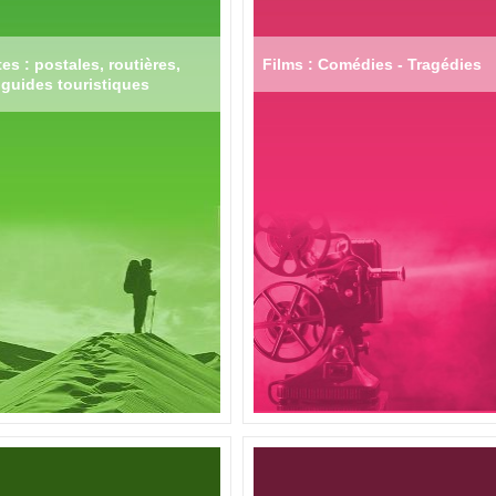
es : postales, routières,
Films : Comédies - Tragédies
guides touristiques