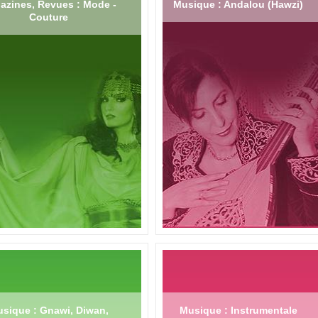
azines, Revues : Mode -
Musique : Andalou (Hawzi)
Couture
sique : Gnawi, Diwan,
Musique : Instrumentale