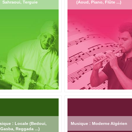
Sahraoui, Terguie
(Aoud, Piano, Flûte ...)
ique : Locale (Bedoui,
Musique : Moderne Algérien
Gasba, Reggada ...)