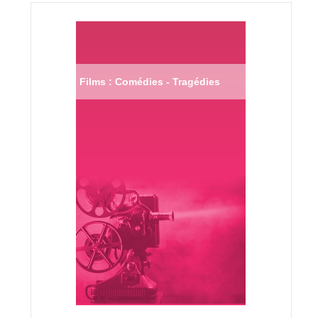
Films : Comédies - Tragédies