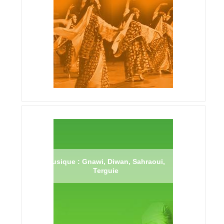
Musique : Gnawi, Diwan, Sahraoui,
Terguie