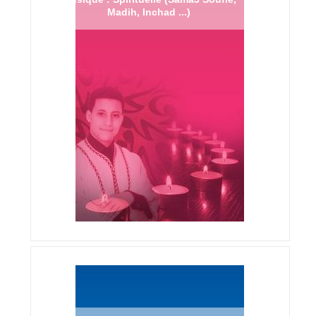
Madih, Inchad ...)