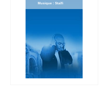
Musique : Staïfi