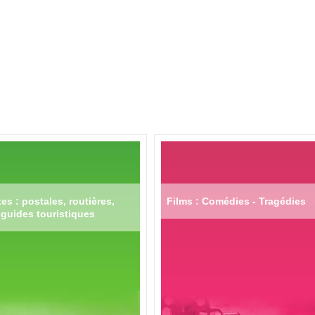
es : postales, routières,
Films : Comédies - Tragédies
guides touristiques