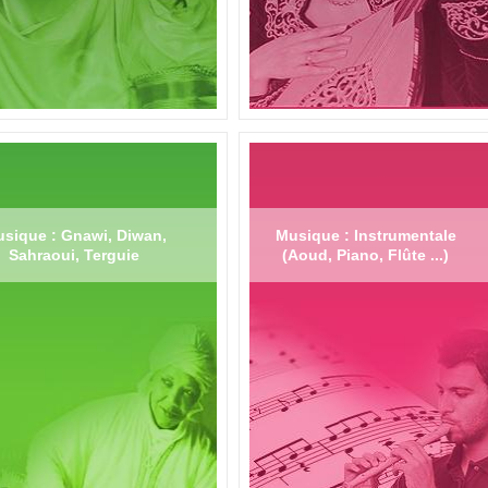
sique : Gnawi, Diwan,
Musique : Instrumentale
Sahraoui, Terguie
(Aoud, Piano, Flûte ...)