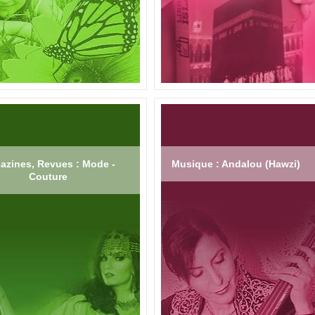
azines, Revues : Mode -
Musique : Andalou (Hawzi)
Couture