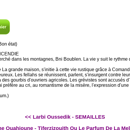
on état)
INCENDIE
erché dans les montagnes, Bni Boublen. La vie y suit le rythme 
 La grande maison, s'initie à cette vie rustique grâce à Comand
eux. Les fellahs se réunissent, parlent, s'insurgent contre leur
à des gourbis d'ouvriers agricoles. Les grévistes sont accusés d
ui préfère au cri, au romantisme de la misère, l'expression d'une 
num.)
<< Larbi Oussedik - SEMAILLES
e Ouahioune - Tiferzizouith Ou Le Parfum De La Mel