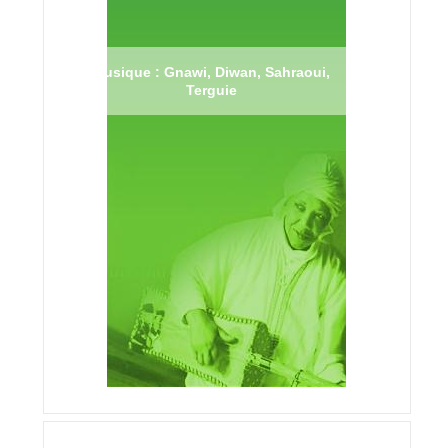
Musique : Gnawi, Diwan, Sahraoui,
Terguie