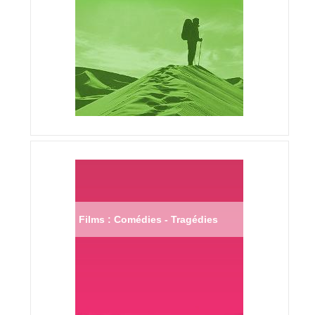
Films : Comédies - Tragédies