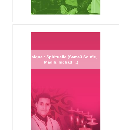
Musique : Spirituelle (Sama3 Soufie,
Madih, Inchad ...)