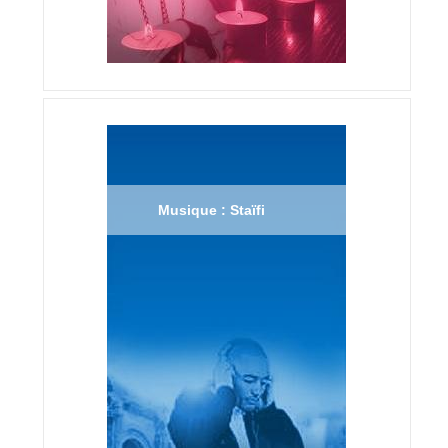
Musique : Staïfi