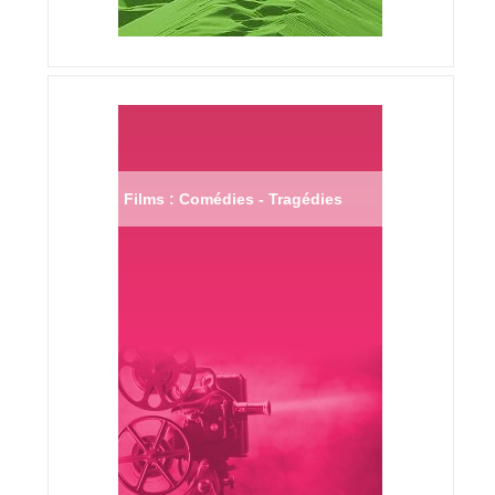
Films : Comédies - Tragédies