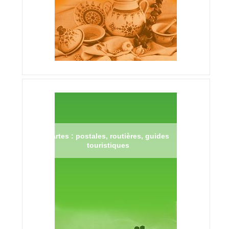
Cartes : postales, routières, guides
touristiques