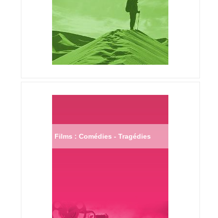
Films : Comédies - Tragédies