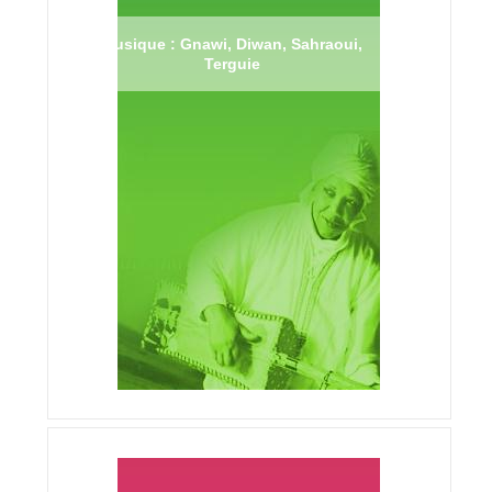
Musique : Gnawi, Diwan, Sahraoui,
Terguie