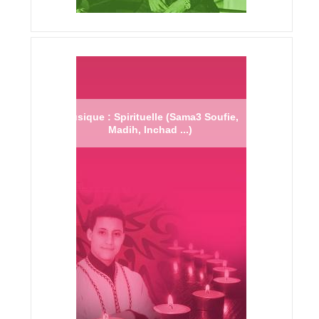
Musique : Spirituelle (Sama3 Soufie,
Madih, Inchad ...)