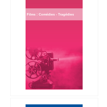
Films : Comédies - Tragédies