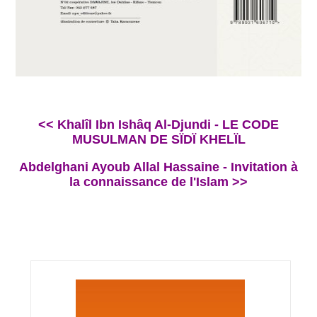
<< Khalîl Ibn Ishâq Al-Djundi - LE CODE
MUSULMAN DE SÏDÏ KHELÏL
Abdelghani Ayoub Allal Hassaine - Invitation à
la connaissance de l'Islam >>