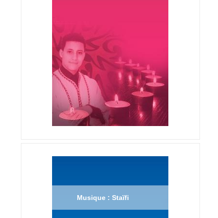
Musique : Staïfi