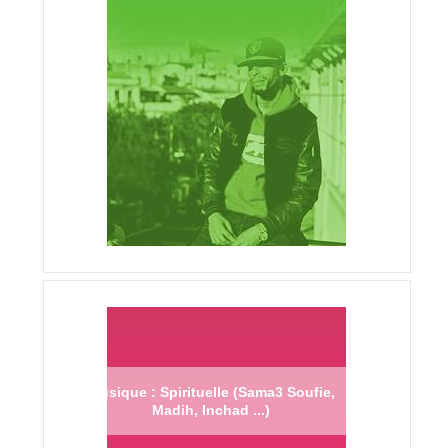
Musique : Spirituelle (Sama3 Soufie,
Madih, Inchad ...)