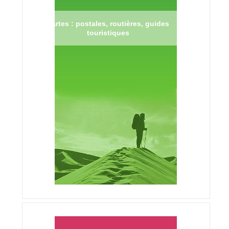
Cartes : postales, routières, guides
touristiques