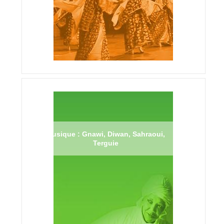
Musique : Gnawi, Diwan, Sahraoui,
Terguie