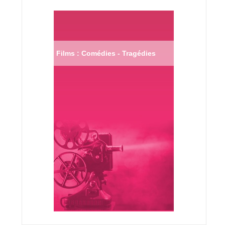
Films : Comédies - Tragédies