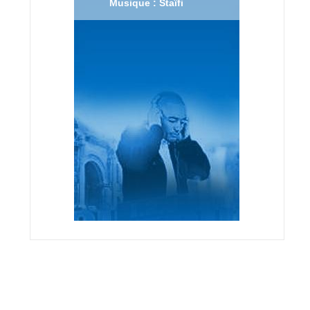
Musique : Staïfi