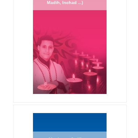
Madih, Inchad ...)