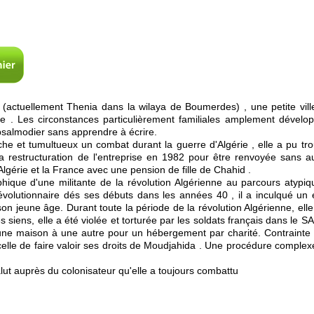
(actuellement Thenia dans la wilaya de Boumerdes) , une petite ville 
 . Les circonstances particulièrement familiales amplement développ
 psalmodier sans apprendre à écrire.
iche et tumultueux un combat durant la guerre d'Algérie , elle a pu
 la restructuration de l'entreprise en 1982 pour être renvoyée sans
l'Algérie et la France avec une pension de fille de Chahid .
phique d'une militante de la révolution Algérienne au parcours atypiq
volutionnaire dés ses débuts dans les années 40 , il a inculqué un e
on jeune âge. Durant toute la période de la révolution Algérienne, ell
siens, elle a été violée et torturée par les soldats français dans le S
d'une maison à une autre pour un hébergement par charité. Contrainte 
lle de faire valoir ses droits de Moudjahida . Une procédure comple
alut auprès du colonisateur qu'elle a toujours combattu