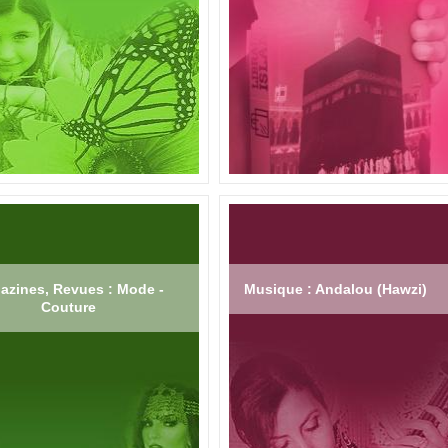
azines, Revues : Mode -
Musique : Andalou (Hawzi)
Couture