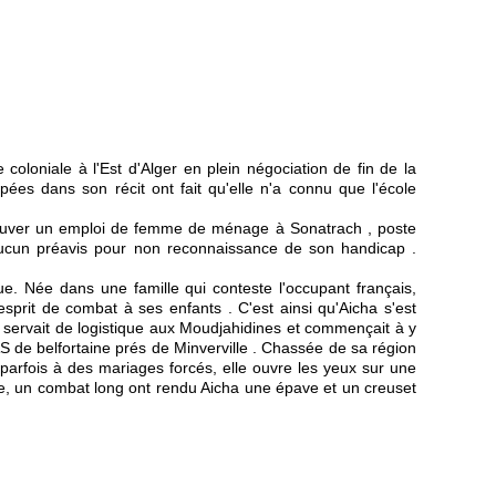
coloniale à l'Est d'Alger en plein négociation de fin de la
ées dans son récit ont fait qu'elle n'a connu que l'école
 trouver un emploi de femme de ménage à Sonatrach , poste
 aucun préavis pour non reconnaissance de son handicap .
ue. Née dans une famille qui conteste l'occupant français,
sprit de combat à ses enfants . C'est ainsi qu'Aicha s'est
e servait de logistique aux Moudjahidines et commençait à y
AS de belfortaine prés de Minverville . Chassée de sa région
parfois à des mariages forcés, elle ouvre les yeux sur une
xe, un combat long ont rendu Aicha une épave et un creuset