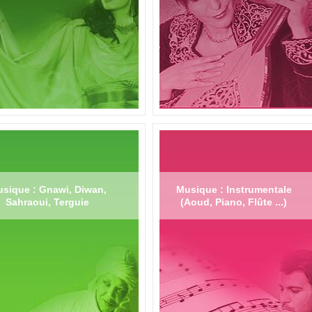
sique : Gnawi, Diwan,
Musique : Instrumentale
Sahraoui, Terguie
(Aoud, Piano, Flûte ...)